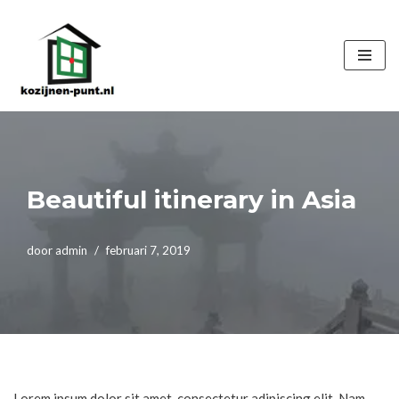
Ga
naar
de
inhoud
Beautiful itinerary in Asia
door
admin
februari 7, 2019
Lorem ipsum dolor sit amet, consectetur adipiscing elit. Nam