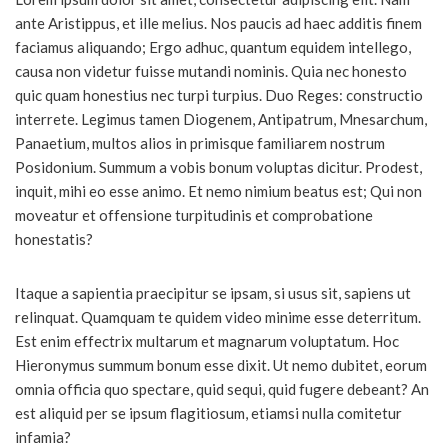
ante Aristippus, et ille melius. Nos paucis ad haec additis finem
faciamus aliquando; Ergo adhuc, quantum equidem intellego,
causa non videtur fuisse mutandi nominis. Quia nec honesto
quic quam honestius nec turpi turpius. Duo Reges: constructio
interrete. Legimus tamen Diogenem, Antipatrum, Mnesarchum,
Panaetium, multos alios in primisque familiarem nostrum
Posidonium. Summum a vobis bonum voluptas dicitur. Prodest,
inquit, mihi eo esse animo. Et nemo nimium beatus est; Qui non
moveatur et offensione turpitudinis et comprobatione
honestatis?
Itaque a sapientia praecipitur se ipsam, si usus sit, sapiens ut
relinquat. Quamquam te quidem video minime esse deterritum.
Est enim effectrix multarum et magnarum voluptatum. Hoc
Hieronymus summum bonum esse dixit. Ut nemo dubitet, eorum
omnia officia quo spectare, quid sequi, quid fugere debeant? An
est aliquid per se ipsum flagitiosum, etiamsi nulla comitetur
infamia?