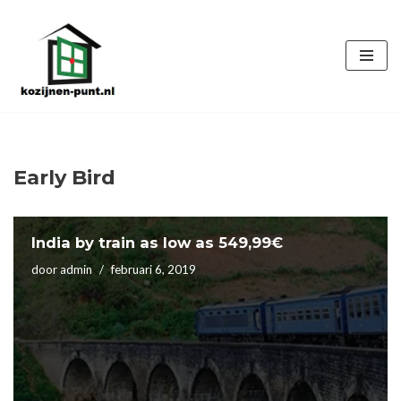
Ga
naar
de
inhoud
Early Bird
India by train as low as 549,99€
door
admin
februari 6, 2019