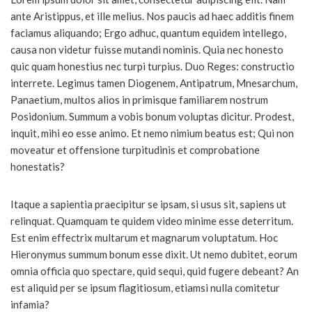
ante Aristippus, et ille melius. Nos paucis ad haec additis finem
faciamus aliquando; Ergo adhuc, quantum equidem intellego,
causa non videtur fuisse mutandi nominis. Quia nec honesto
quic quam honestius nec turpi turpius. Duo Reges: constructio
interrete. Legimus tamen Diogenem, Antipatrum, Mnesarchum,
Panaetium, multos alios in primisque familiarem nostrum
Posidonium. Summum a vobis bonum voluptas dicitur. Prodest,
inquit, mihi eo esse animo. Et nemo nimium beatus est; Qui non
moveatur et offensione turpitudinis et comprobatione
honestatis?
Itaque a sapientia praecipitur se ipsam, si usus sit, sapiens ut
relinquat. Quamquam te quidem video minime esse deterritum.
Est enim effectrix multarum et magnarum voluptatum. Hoc
Hieronymus summum bonum esse dixit. Ut nemo dubitet, eorum
omnia officia quo spectare, quid sequi, quid fugere debeant? An
est aliquid per se ipsum flagitiosum, etiamsi nulla comitetur
infamia?