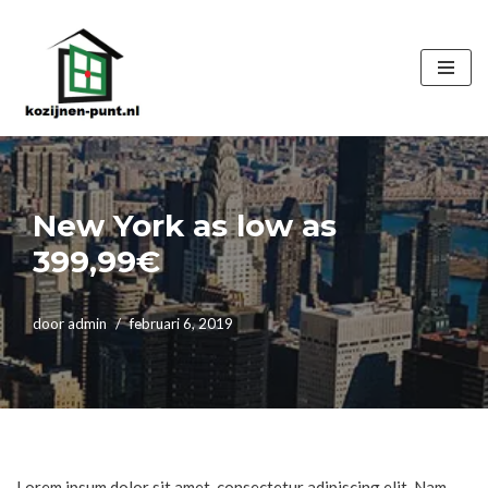
Ga
naar
de
inhoud
New York as low as
399,99€
door
admin
februari 6, 2019
Lorem ipsum dolor sit amet, consectetur adipiscing elit. Nam