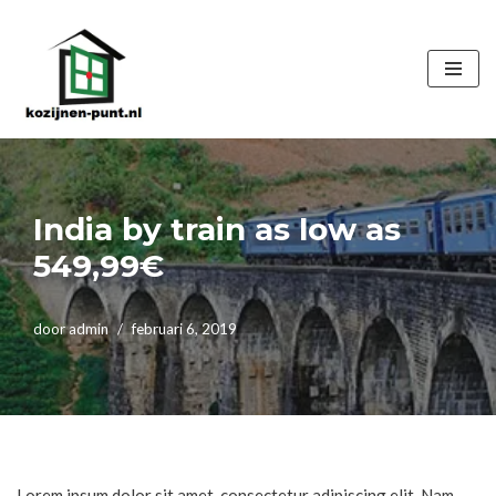
Ga
naar
de
inhoud
India by train as low as
549,99€
door
admin
februari 6, 2019
Lorem ipsum dolor sit amet, consectetur adipiscing elit. Nam