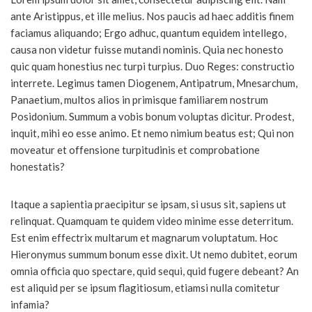
ante Aristippus, et ille melius. Nos paucis ad haec additis finem
faciamus aliquando; Ergo adhuc, quantum equidem intellego,
causa non videtur fuisse mutandi nominis. Quia nec honesto
quic quam honestius nec turpi turpius. Duo Reges: constructio
interrete. Legimus tamen Diogenem, Antipatrum, Mnesarchum,
Panaetium, multos alios in primisque familiarem nostrum
Posidonium. Summum a vobis bonum voluptas dicitur. Prodest,
inquit, mihi eo esse animo. Et nemo nimium beatus est; Qui non
moveatur et offensione turpitudinis et comprobatione
honestatis?
Itaque a sapientia praecipitur se ipsam, si usus sit, sapiens ut
relinquat. Quamquam te quidem video minime esse deterritum.
Est enim effectrix multarum et magnarum voluptatum. Hoc
Hieronymus summum bonum esse dixit. Ut nemo dubitet, eorum
omnia officia quo spectare, quid sequi, quid fugere debeant? An
est aliquid per se ipsum flagitiosum, etiamsi nulla comitetur
infamia?