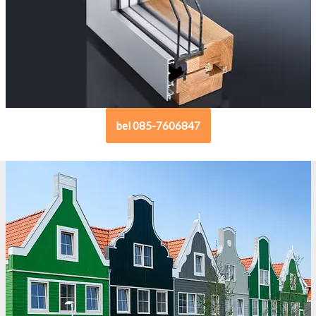
bel 085-7606847