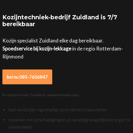
Kozijntechniek-bedrijf Zuidland is 7/7
bereikbaar
Kozijn specialist Zuidland elke dag bereikbaar.
Spoedservice bij kozijn-lekkage
in de regio Rotterdam-
Rijnmond
bel nu 085-7606847
Kozijntechniek Zuidland,
onderhouds tips
:
laat uw kozijn regelmatig controleren/inspecteren
repareer evt. beschadigingen zo spoedig mogelijk (om erger te
voorkomen)