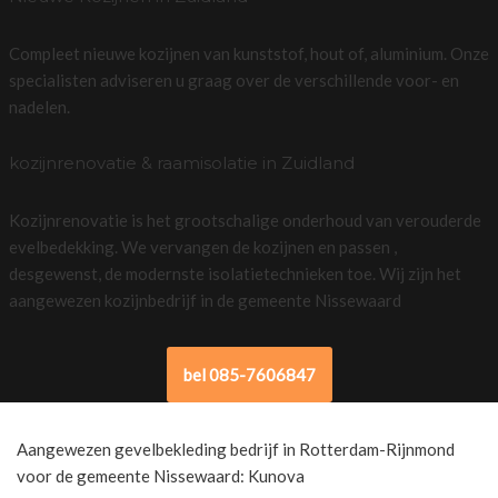
Compleet nieuwe kozijnen van kunststof, hout of, aluminium. Onze
specialisten adviseren u graag over de verschillende voor- en
nadelen.
kozijnrenovatie & raamisolatie in Zuidland
Kozijnrenovatie is het grootschalige onderhoud van verouderde
evelbedekking. We vervangen de kozijnen en passen ,
desgewenst, de modernste isolatietechnieken toe. Wij zijn het
aangewezen kozijnbedrijf in de gemeente Nissewaard
bel 085-7606847
Aangewezen gevelbekleding bedrijf in Rotterdam-Rijnmond
voor de gemeente Nissewaard: Kunova