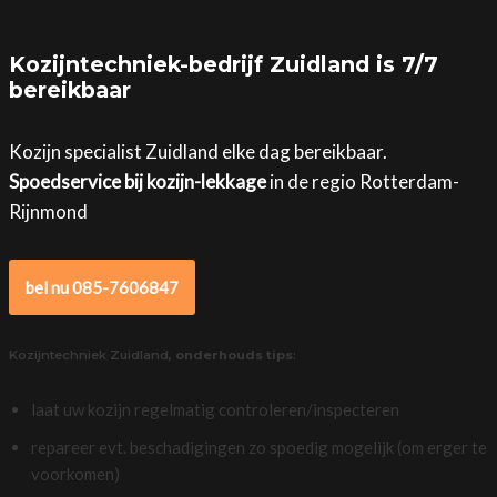
Kozijntechniek-bedrijf Zuidland is 7/7
bereikbaar
Kozijn specialist Zuidland elke dag bereikbaar.
Spoedservice bij kozijn-lekkage
in de regio Rotterdam-
Rijnmond
bel nu 085-7606847
Kozijntechniek Zuidland,
onderhouds tips
:
laat uw kozijn regelmatig controleren/inspecteren
repareer evt. beschadigingen zo spoedig mogelijk (om erger te
voorkomen)