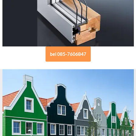
bel 085-7606847