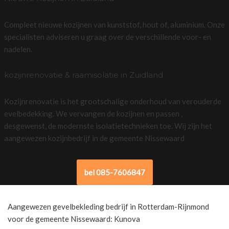
Compleet nieuwe kozijnen van kunststof, hout of, aluminium. Onze
specialisten adviseren u graag over de verschillende voor- en
nadelen.
kozijnrenovatie & raamisolatie in Zuidland
Kozijnrenovatie is het grootschalige onderhoud van verouderde
evelbedekking. We vervangen de kozijnen en passen ,
desgewenst, de modernste isolatietechnieken toe. Wij zijn het
aangewezen kozijnbedrijf in de gemeente Nissewaard
bel 085-7606847
Aangewezen gevelbekleding bedrijf in Rotterdam-Rijnmond
voor de gemeente Nissewaard: Kunova