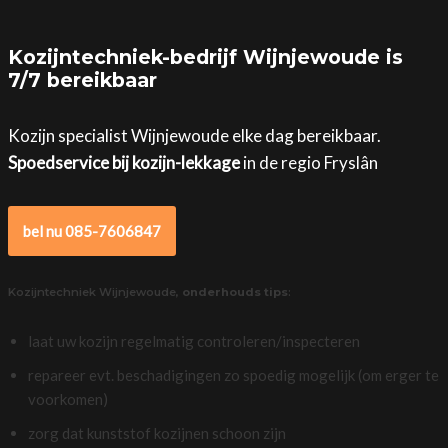
Kozijntechniek-bedrijf Wijnjewoude is
7/7 bereikbaar
Kozijn specialist Wijnjewoude elke dag bereikbaar.
Spoedservice bij kozijn-lekkage
in de regio Fryslân
bel nu 085-7606847
Kozijntechniek Wijnjewoude,
onderhouds tips
:
laat uw kozijn regelmatig controleren/inspecteren
repareer evt. beschadigingen zo spoedig mogelijk (om erger te
voorkomen)
zorg dat kunststof kozijnen schoon zijn