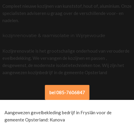
Compleet nieuwe kozijnen van kunststof, hout of, aluminium. Onze
specialisten adviseren u graag over de verschillende voor- en
nadelen.
kozijnrenovatie & raamisolatie in Wijnjewoude
Kozijnrenovatie is het grootschalige onderhoud van verouderde
evelbedekking. We vervangen de kozijnen en passen ,
desgewenst, de modernste isolatietechnieken toe. Wij zijn het
aangewezen kozijnbedrijf in de gemeente Opsterland
bel 085-7606847
Aangewezen gevelbekleding bedrijf in Fryslân voor de
gemeente Opsterland: Kunova