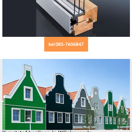
bel 085-7606847