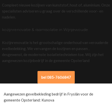
Compleet nieuwe kozijnen van kunststof, hout of, aluminium. Onze
specialisten adviseren u graag over de verschillende voor- en
nadelen.
kozijnrenovatie & raamisolatie in Wijnjewoude
Kozijnrenovatie is het grootschalige onderhoud van verouderde
evelbedekking. We vervangen de kozijnen en passen ,
desgewenst, de modernste isolatietechnieken toe. Wij zijn het
aangewezen kozijnbedrijf in de gemeente Opsterland
bel 085-7606847
Aangewezen gevelbekleding bedrijf in Fryslân voor de
gemeente Opsterland: Kunova