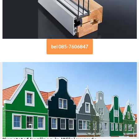
bel 085-7606847