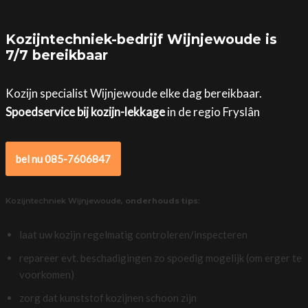
Kozijntechniek-bedrijf Wijnjewoude is
7/7 bereikbaar
Kozijn specialist Wijnjewoude elke dag bereikbaar.
Spoedservice bij kozijn-lekkage
in de regio Fryslân
bel nu 085-7606847
Kozijntechniek Wijnjewoude,
onderhouds tips
:
laat uw kozijn regelmatig controleren/inspecteren
repareer evt. beschadigingen zo spoedig mogelijk (om erger te
voorkomen)
zorg dat kunststof kozijnen schoon zijn