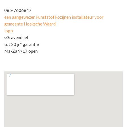
085-7606847
een aangewezen kunststof kozijnen installateur voor
gemeente Hoeksche Waard
logo
sGravendeel
tot 30 jr.* garantie
Ma-Za 9/17 open