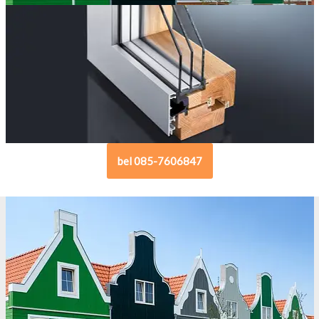
bel 085-7606847