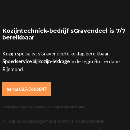
Kozijntechniek-bedrijf sGravendeel is 7/7
bereikbaar
Kozijn specialist sGravendeel elke dag bereikbaar.
Spoedservice bij kozijn-lekkage
in de regio Rotterdam-
Rijnmond
bel nu 085-7606847
Kozijntechniek sGravendeel,
onderhouds tips
:
laat uw kozijn regelmatig controleren/inspecteren