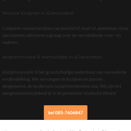
Nieuwe Kozijnen in sGravendeel
Compleet nieuwe kozijnen van kunststof, hout of, aluminium. Onze
specialisten adviseren u graag over de verschillende voor- en
nadelen.
kozijnrenovatie & raamisolatie in sGravendeel
Kozijnrenovatie is het grootschalige onderhoud van verouderde
evelbedekking. We vervangen de kozijnen en passen ,
desgewenst, de modernste isolatietechnieken toe. Wij zijn het
aangewezen kozijnbedrijf in de gemeente Hoeksche Waard
bel 085-7606847