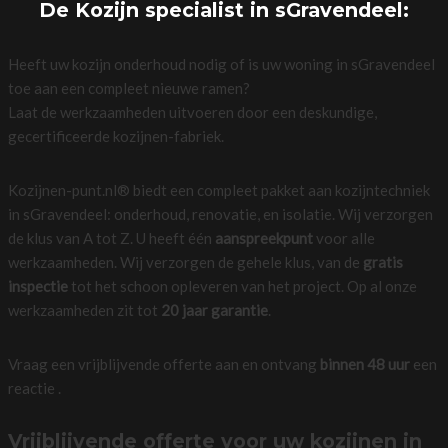
De Kozijn specialist in sGravendeel:
Heeft uw kozijn onderhoud nodig of is uw woning in sGravendeel
toe aan een compleet nieuwe ramen?
Laat de werkzaamheden uitvoeren door een deskundige,
gecertificeerde kozijnen-fabriek.
Kozijnen-punt.nl® biedt een compleet pakket aan kozijntechniek
in sGravendeel: onderhoud, renovatie, en isolatie. Wij verzorgen
de klus van A tot Z. U heeft één
aanspreekpunt
voor alle
werkzaamheden. Wij verzorgen de gehele klus, van de
gratis
inspectie
tot het schoon opleveren van het project. Op al onze
werkzaamheden zit tot
20 jaar garantie
.
Vraag een vrijblijvende offerte aan en ontvang
binnen 48 uur
een
reactie .
Vrijblijvende offerte voor uw kozijnen in