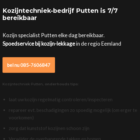
Kozijntechniek-bedrijf Putten is 7/7
bereikbaar
Kozijn specialist Putten elke dag bereikbaar.
Spoedservice bij kozijn-lekkage
in de regio Eemland
bel nu 085-7606847
Kozijntechniek Putten,
onderhouds tips
:
laat uw kozijn regelmatig controleren/inspecteren
repareer evt. beschadigingen zo spoedig mogelijk (om erger te
voorkomen)
zorg dat kunststof kozijnen schoon zijn
Verwijder de overhangende takken en bomen