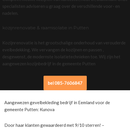
specialisten adviseren u graag over de verschillende voor- en
nadelen.
kozijnrenovatie & raamisolatie in Putten
Kozijnrenovatie is het grootschalige onderhoud van verouderde
evelbedekking. We vervangen de kozijnen en passen ,
desgewenst, de modernste isolatietechnieken toe. Wij zijn het
aangewezen kozijnbedrijf in de gemeente Putten
bel 085-7606847
Aangewezen gevelbekleding bedrijf in Eemland voor de
gemeente Putten: Kunova
Door haar klanten gewaardeerd met 9/10 sterren! –