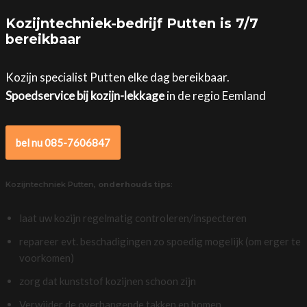
Kozijntechniek-bedrijf Putten is 7/7
bereikbaar
Kozijn specialist Putten elke dag bereikbaar.
Spoedservice bij kozijn-lekkage
in de regio Eemland
bel nu 085-7606847
Kozijntechniek Putten,
onderhouds tips
:
laat uw kozijn regelmatig controleren/inspecteren
repareer evt. beschadigingen zo spoedig mogelijk (om erger te
voorkomen)
zorg dat kunststof kozijnen schoon zijn
Verwijder de overhangende takken en bomen