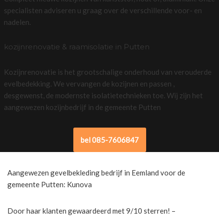
specialisten adviseren u graag over de verschillende voor- en
nadelen.
kozijnrenovatie & raamisolatie in Putten
Kozijnrenovatie is het grootschalige onderhoud van verouderde
evelbedekking. We vervangen de kozijnen en passen ,
desgewenst, de modernste isolatietechnieken toe. Wij zijn het
aangewezen kozijnbedrijf in de gemeente Putten
bel 085-7606847
Aangewezen gevelbekleding bedrijf in Eemland voor de
gemeente Putten: Kunova
Door haar klanten gewaardeerd met 9/10 sterren! –