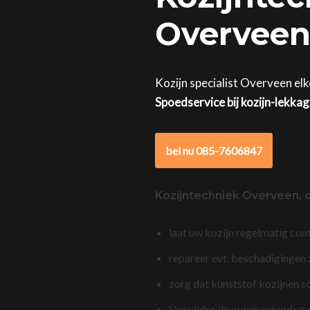
Overveen 
Kozijn specialist Overveen elk
Spoedservice bij kozijn-lekka
bel nu 085-7606847
Kozijntechniek Overveen,
laat uw kozijn regelmatig con
repareer evt. beschadigingen
zorg dat kunststof kozijnen s
Verwijder de overhangende t