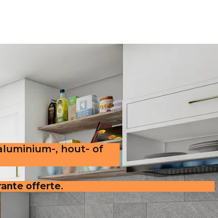
aluminium-, hout- of
rante offerte
.