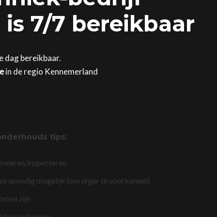
is 7/7 bereikbaar
e dag bereikbaar.
ge
in de regio Kennemerland
onderhouds tips
:
troleren/inspecteren
 zo spoedig mogelijk (om erger te voorkomen)
choon zijn
akken en bomen