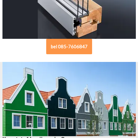
bel 085-7606847