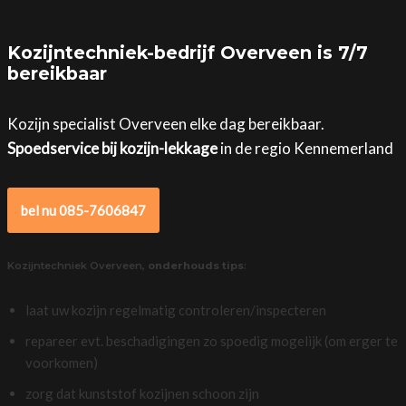
Kozijntechniek-bedrijf Overveen is 7/7
bereikbaar
Kozijn specialist Overveen elke dag bereikbaar.
Spoedservice bij kozijn-lekkage
in de regio Kennemerland
bel nu 085-7606847
Kozijntechniek Overveen,
onderhouds tips
:
laat uw kozijn regelmatig controleren/inspecteren
repareer evt. beschadigingen zo spoedig mogelijk (om erger te
voorkomen)
zorg dat kunststof kozijnen schoon zijn