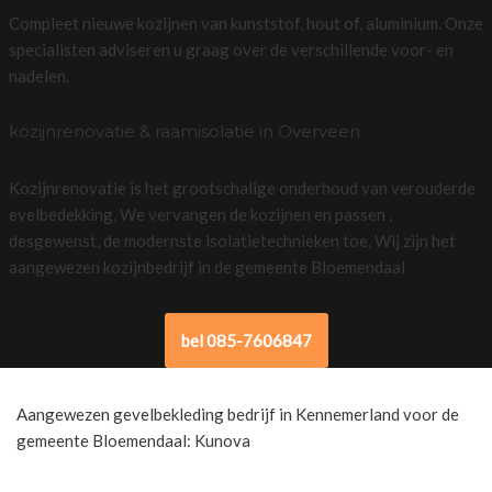
Compleet nieuwe kozijnen van kunststof, hout of, aluminium. Onze
specialisten adviseren u graag over de verschillende voor- en
nadelen.
kozijnrenovatie & raamisolatie in Overveen
Kozijnrenovatie is het grootschalige onderhoud van verouderde
evelbedekking. We vervangen de kozijnen en passen ,
desgewenst, de modernste isolatietechnieken toe. Wij zijn het
aangewezen kozijnbedrijf in de gemeente Bloemendaal
bel 085-7606847
Aangewezen gevelbekleding bedrijf in Kennemerland voor de
gemeente Bloemendaal: Kunova