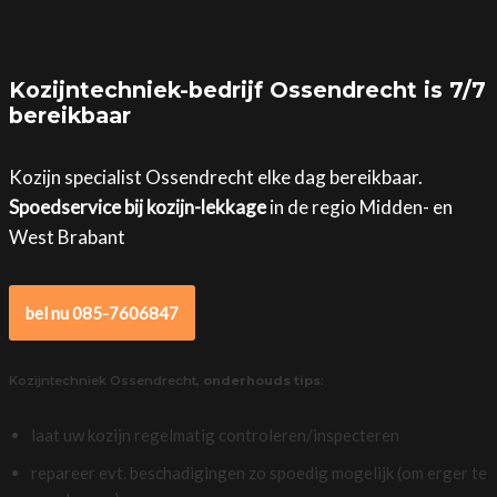
Kozijntechniek-bedrijf Ossendrecht is 7/7
bereikbaar
Kozijn specialist Ossendrecht elke dag bereikbaar.
Spoedservice bij kozijn-lekkage
in de regio Midden- en
West Brabant
bel nu 085-7606847
Kozijntechniek Ossendrecht,
onderhouds tips
:
laat uw kozijn regelmatig controleren/inspecteren
repareer evt. beschadigingen zo spoedig mogelijk (om erger te