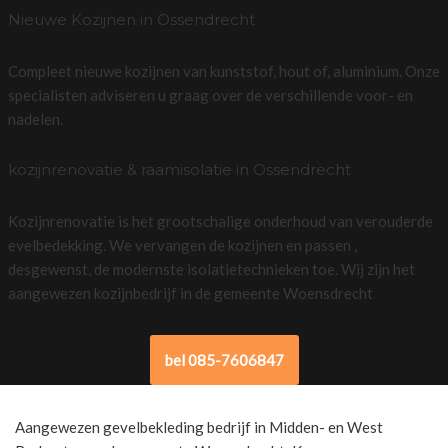
Nieuwe Kozijnen in Ossendrecht
Compleet nieuwe kozijnen van kunststof, hout of, aluminium. Onze
specialisten adviseren u graag over de verschillende voor- en
nadelen.
kozijnrenovatie & raamisolatie in Ossendrecht
Kozijnrenovatie is het grootschalige onderhoud van verouderde
evelbedekking. We vervangen de kozijnen en passen ,
desgewenst, de modernste isolatietechnieken toe. Wij zijn het
aangewezen kozijnbedrijf in de gemeente Woensdrecht
bel 085-7606847
Aangewezen gevelbekleding bedrijf in Midden- en West