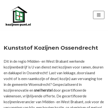
Ga
naar
de
inhoud
Kunststof Kozijnen Ossendrecht
Dit in de regio Midden- en West Brabant werkende
kozijnenbedrijf is U van dienst met kozijnen voor ramen, deuren
en dakkapel in Ossendrecht! Last van lekkage, doorslaand
vocht of is een raamkozijn of deur(-kozijn) aan vervanging toe
in de gemeente Woensdrecht? Gespecialiseerd in
kozijnrenovatie en
snel herstel
door gecertificeerde
vakmensen, vrijblijvende offerte. De gecertificeerde
kozijnenleverancier van Midden- en West Brabant, ook voor de
vervanging van bijv. een houten kozijn, cq aluminium of metaal.