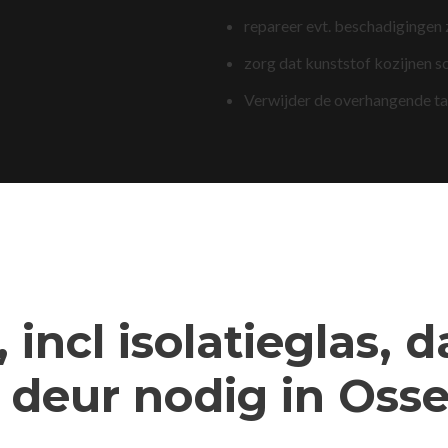
repareer evt. beschadigingen
zorg dat kunststof kozijnen s
Verwijder de overhangende t
 incl isolatieglas, 
deur nodig in Oss