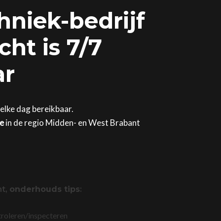
hniek-bedrijf
ht is 7/7
ar
elke dag bereikbaar.
ge
in de regio Midden- en West Brabant
ht,
onderhouds tips
:
troleren/inspecteren