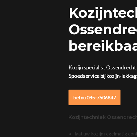
Kozijntec
Ossendrec
bereikba
Kozijn specialist Ossendrecht 
Spoedservice bij kozijn-lekka
bel nu 085-7606847
Kozijntechniek Ossendrec
laat uw kozijn regelmatig con