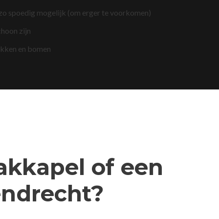
 zo spoedig mogelijk (om erger te voorkomen)
choon zijn
akken en bomen
dakkapel of een
endrecht?