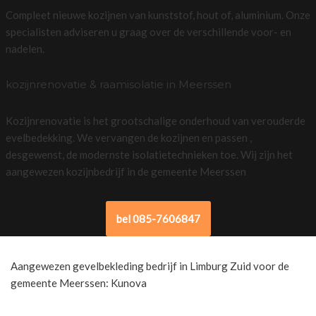
Compleet nieuwe kozijnen van kunststof, hout of, aluminium. Onze
specialisten adviseren u graag over de verschillende voor- en
nadelen.
kozijnrenovatie & raamisolatie in Meerssen
Kozijnrenovatie is het grootschalige onderhoud van verouderde
evelbedekking. We vervangen de kozijnen en passen ,
desgewenst, de modernste isolatietechnieken toe. Wij zijn het
aangewezen kozijnbedrijf in de gemeente Meerssen
bel 085-7606847
Aangewezen gevelbekleding bedrijf in Limburg Zuid voor de
gemeente Meerssen: Kunova