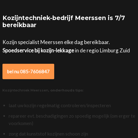
Kozijntechniek-bedrijf Meerssen is 7/7
bereikbaar
Kozijn specialist Meerssen elke dag bereikbaar.
Spoedservice bij kozijn-lekkage
in de regio Limburg Zuid
bel nu 085-7606847
Kozijntechniek Meerssen,
onderhouds tips
:
laat uw kozijn regelmatig controleren/inspecteren
repareer evt. beschadigingen zo spoedig mogelijk (om erger te
voorkomen)
zorg dat kunststof kozijnen schoon zijn