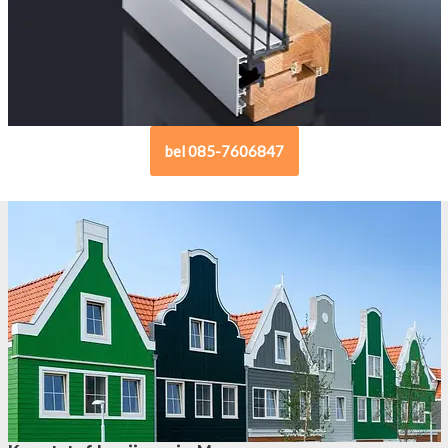
bel 085-7606847