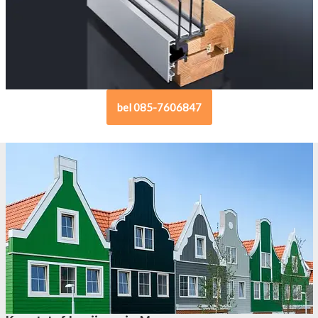
bel 085-7606847