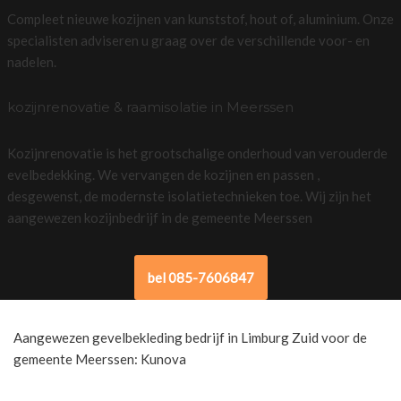
Compleet nieuwe kozijnen van kunststof, hout of, aluminium. Onze
specialisten adviseren u graag over de verschillende voor- en
nadelen.
kozijnrenovatie & raamisolatie in Meerssen
Kozijnrenovatie is het grootschalige onderhoud van verouderde
evelbedekking. We vervangen de kozijnen en passen ,
desgewenst, de modernste isolatietechnieken toe. Wij zijn het
aangewezen kozijnbedrijf in de gemeente Meerssen
bel 085-7606847
Aangewezen gevelbekleding bedrijf in Limburg Zuid voor de
gemeente Meerssen: Kunova