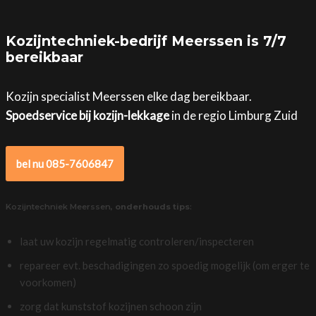
Kozijntechniek-bedrijf Meerssen is 7/7
bereikbaar
Kozijn specialist Meerssen elke dag bereikbaar.
Spoedservice bij kozijn-lekkage
in de regio Limburg Zuid
bel nu 085-7606847
Kozijntechniek Meerssen,
onderhouds tips
:
laat uw kozijn regelmatig controleren/inspecteren
repareer evt. beschadigingen zo spoedig mogelijk (om erger te
voorkomen)
zorg dat kunststof kozijnen schoon zijn