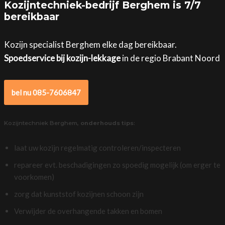
Kozijntechniek-bedrijf Berghem is 7/7
bereikbaar
Kozijn specialist Berghem elke dag bereikbaar.
Spoedservice bij kozijn-lekkage
in de regio Brabant Noord
bel nu 085-7606847
Kozijntechniek Berghem,
onderhouds tips
:
laat uw kozijn regelmatig controleren/inspecteren
repareer evt. beschadigingen zo spoedig mogelijk (om erger te
voorkomen)
zorg dat kunststof kozijnen schoon zijn
Verwijder de overhangende takken en bomen