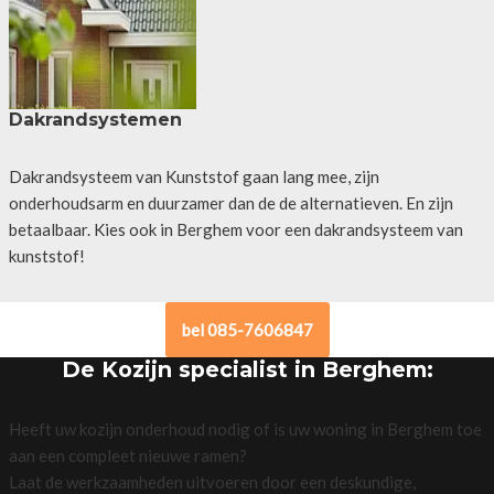
Dakrandsystemen
Dakrandsysteem van Kunststof gaan lang mee, zijn
onderhoudsarm en duurzamer dan de de alternatieven. En zijn
betaalbaar. Kies ook in Berghem voor een dakrandsysteem van
kunststof!
bel 085-7606847
De Kozijn specialist in Berghem:
Heeft uw kozijn onderhoud nodig of is uw woning in Berghem toe
aan een compleet nieuwe ramen?
Laat de werkzaamheden uitvoeren door een deskundige,