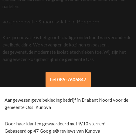
nadelen.
kozijnrenovatie & raamisolatie in Berghem
Kozijnrenovatie is het grootschalige onderhoud van verouderde
evelbedekking. We vervangen de kozijnen en passen ,
desgewenst, de modernste isolatietechnieken toe. Wij zijn het
aangewezen kozijnbedrijf in de gemeente Oss
bel 085-7606847
Aangewezen gevelbekleding bedrijf in Brabant Noord voor de
gemeente Oss: Kunova
Door haar klanten gewaardeerd met 9/10 sterren! –
Gebaseerd op 47 Google® reviews van Kunova