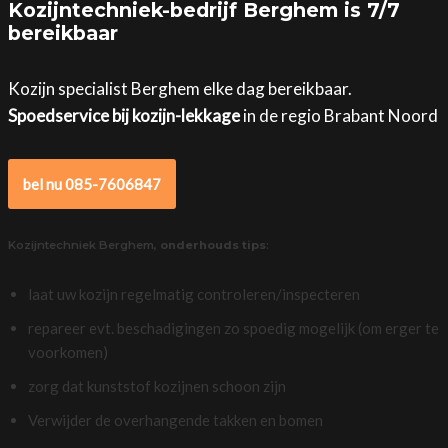
Kozijntechniek-bedrijf Berghem is 7/7
bereikbaar
Kozijn specialist Berghem elke dag bereikbaar.
Spoedservice bij kozijn-lekkage
in de regio Brabant Noord
bel nu 085-7606847
Kozijntechniek Berghem,
onderhouds tips
:
laat uw kozijn regelmatig controleren/inspecteren
repareer evt. beschadigingen zo spoedig mogelijk (om erger te
voorkomen)
zorg dat kunststof kozijnen schoon zijn
Verwijder de overhangende takken en bomen