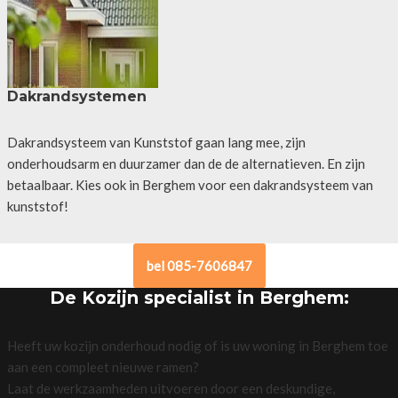
Dakrandsystemen
Dakrandsysteem van Kunststof gaan lang mee, zijn
onderhoudsarm en duurzamer dan de de alternatieven. En zijn
betaalbaar. Kies ook in Berghem voor een dakrandsysteem van
kunststof!
bel 085-7606847
De Kozijn specialist in Berghem:
Heeft uw kozijn onderhoud nodig of is uw woning in Berghem toe
aan een compleet nieuwe ramen?
Laat de werkzaamheden uitvoeren door een deskundige,