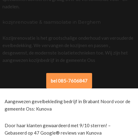
nadelen.
kozijnrenovatie & raamisolatie in Berghem
Kozijnrenovatie is het grootschalige onderhoud van verouderde
evelbedekking. We vervangen de kozijnen en passen ,
desgewenst, de modernste isolatietechnieken toe. Wij zijn het
aangewezen kozijnbedrijf in de gemeente Oss
bel 085-7606847
Aangewezen gevelbekleding bedrijf in Brabant Noord voor de
gemeente Oss: Kunova
Door haar klanten gewaardeerd met 9/10 sterren! –
Gebaseerd op 47 Google® reviews van Kunova