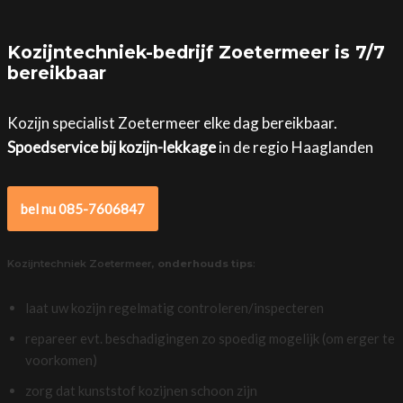
Kozijntechniek-bedrijf Zoetermeer is 7/7
bereikbaar
Kozijn specialist Zoetermeer elke dag bereikbaar.
Spoedservice bij kozijn-lekkage
in de regio Haaglanden
bel nu 085-7606847
Kozijntechniek Zoetermeer,
onderhouds tips
:
laat uw kozijn regelmatig controleren/inspecteren
repareer evt. beschadigingen zo spoedig mogelijk (om erger te
voorkomen)
zorg dat kunststof kozijnen schoon zijn