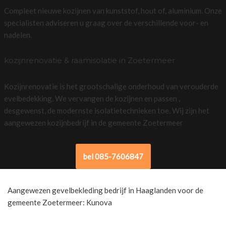
Compleet nieuwe kozijnen van kunststof, hout of, aluminium. Onze
specialisten adviseren u graag over de verschillende voor- en
nadelen.
kozijnrenovatie & raamisolatie in Zoetermeer
Kozijnrenovatie is het grootschalige onderhoud van verouderde
evelbedekking. We vervangen de kozijnen en passen ,
desgewenst, de modernste isolatietechnieken toe. Wij zijn het
aangewezen kozijnbedrijf in de gemeente Zoetermeer
bel 085-7606847
Aangewezen gevelbekleding bedrijf in Haaglanden voor de
gemeente Zoetermeer: Kunova