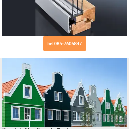
bel 085-7606847