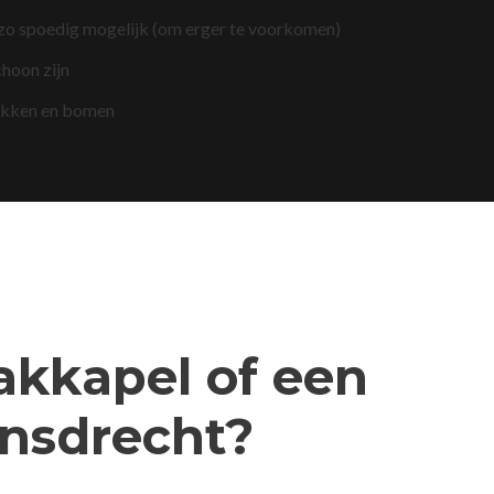
 zo spoedig mogelijk (om erger te voorkomen)
choon zijn
akken en bomen
dakkapel of een
nsdrecht?