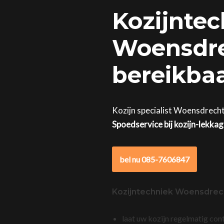
Kozijntec
Woensdre
bereikba
Kozijn specialist Woensdrecht
Spoedservice bij kozijn-lekka
bel nu 085-7606847
Kozijntechniek Woensdrec
laat uw kozijn regelmatig con