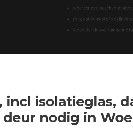
repareer evt. beschadigingen
zorg dat kunststof kozijnen s
Verwijder de overhangende t
 incl isolatieglas, 
 deur nodig in Woe