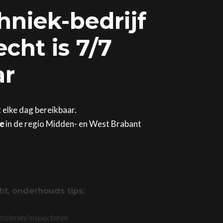
hniek-bedrijf
cht is 7/7
ar
 elke dag bereikbaar.
ge
in de regio Midden- en West Brabant
ht,
onderhouds tips
:
troleren/inspecteren