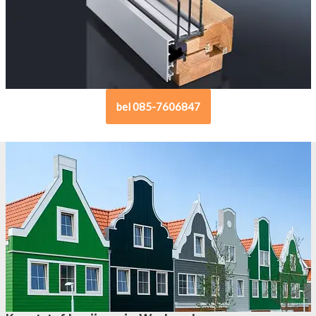
bel 085-7606847