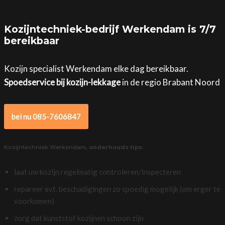
Kozijntechniek-bedrijf Werkendam is 7/7
bereikbaar
Kozijn specialist Werkendam elke dag bereikbaar.
Spoedservice bij kozijn-lekkage
in de regio Brabant Noord
bel nu 085-7606847
Kozijntechniek Werkendam,
onderhouds tips
:
laat uw kozijn regelmatig controleren/inspecteren
repareer evt. beschadigingen zo spoedig mogelijk (om erger te
voorkomen)
zorg dat kunststof kozijnen schoon zijn