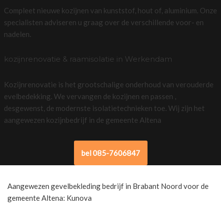
Compleet nieuwe kozijnen van kunststof, hout of, aluminium. Onze
specialisten adviseren u graag over de verschillende voor- en
nadelen.
kozijnrenovatie & raamisolatie in Werkendam
Kozijnrenovatie is het grootschalige onderhoud van verouderde
evelbedekking. We vervangen de kozijnen en passen ,
desgewenst, de modernste isolatietechnieken toe. Wij zijn het
aangewezen kozijnbedrijf in de gemeente Altena
bel 085-7606847
Aangewezen gevelbekleding bedrijf in Brabant Noord voor de
gemeente Altena: Kunova