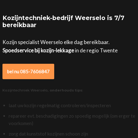
Kozijntechniek-bedrijf Weerselo is 7/7
bereikbaar
Kozijn specialist Weerselo elke dag bereikbaar.
Spoedservice bij kozijn-lekkage
in de regio Twente
bel nu 085-7606847
Kozijntechniek Weerselo,
onderhouds tips
:
laat uw kozijn regelmatig controleren/inspecteren
repareer evt. beschadigingen zo spoedig mogelijk (om erger te
voorkomen)
zorg dat kunststof kozijnen schoon zijn