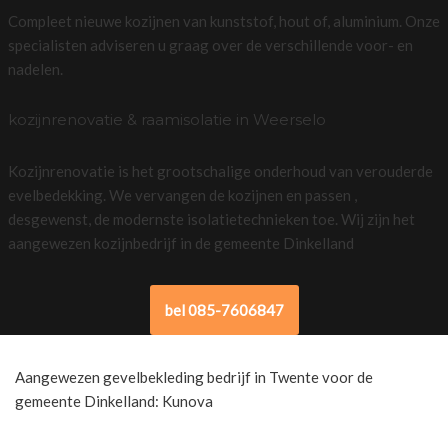
Compleet nieuwe kozijnen van kunststof, hout of, aluminium. Onze
specialisten adviseren u graag over de verschillende voor- en
nadelen.
kozijnrenovatie & raamisolatie in Weerselo
Kozijnrenovatie is het grootschalige onderhoud van verouderde
evelbedekking. We vervangen de kozijnen en passen ,
desgewenst, de modernste isolatietechnieken toe. Wij zijn het
aangewezen kozijnbedrijf in de gemeente Dinkelland
bel 085-7606847
Aangewezen gevelbekleding bedrijf in Twente voor de
gemeente Dinkelland: Kunova