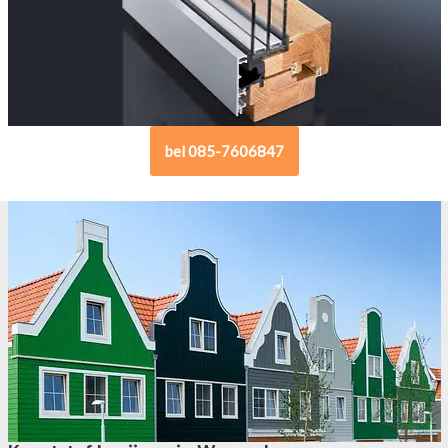
bel 085-7606847