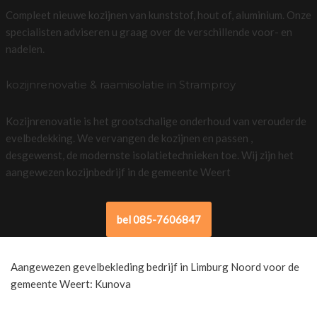
Compleet nieuwe kozijnen van kunststof, hout of, aluminium. Onze
specialisten adviseren u graag over de verschillende voor- en
nadelen.
kozijnrenovatie & raamisolatie in Stramproy
Kozijnrenovatie is het grootschalige onderhoud van verouderde
evelbedekking. We vervangen de kozijnen en passen ,
desgewenst, de modernste isolatietechnieken toe. Wij zijn het
aangewezen kozijnbedrijf in de gemeente Weert
bel 085-7606847
Aangewezen gevelbekleding bedrijf in Limburg Noord voor de
gemeente Weert: Kunova