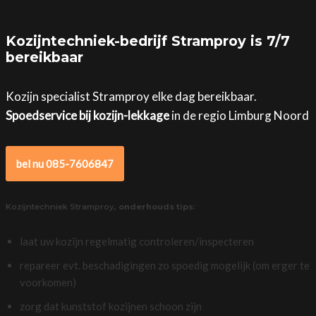
Kozijntechniek-bedrijf Stramproy is 7/7
bereikbaar
Kozijn specialist Stramproy elke dag bereikbaar.
Spoedservice bij kozijn-lekkage
in de regio Limburg Noord
bel nu 085-7606847
Kozijntechniek Stramproy,
onderhouds tips
:
laat uw kozijn regelmatig controleren/inspecteren
repareer evt. beschadigingen zo spoedig mogelijk (om erger te
voorkomen)
zorg dat kunststof kozijnen schoon zijn