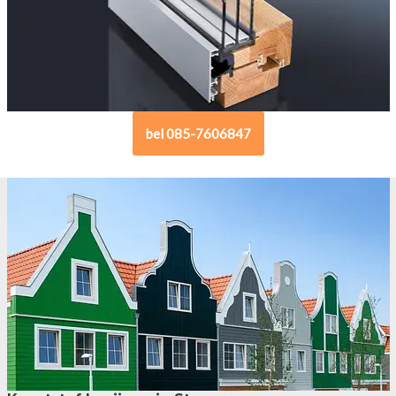
bel 085-7606847