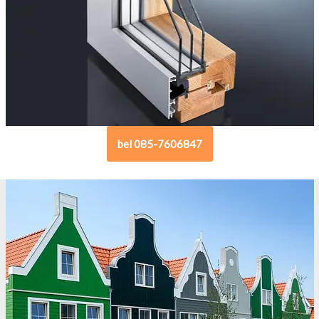
bel 085-7606847