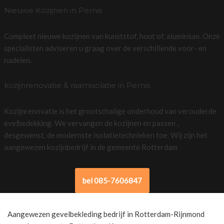
Nieuwe Kozijnen in Pernis
Compleet nieuwe kozijnen van kunststof, hout of, aluminium. Onze
specialisten adviseren u graag over de verschillende voor- en
nadelen.
kozijnrenovatie & raamisolatie in Pernis
Kozijnrenovatie is het grootschalige onderhoud van verouderde
evelbedekking. We vervangen de kozijnen en passen ,
desgewenst, de modernste isolatietechnieken toe. Wij zijn het
aangewezen kozijnbedrijf in de gemeente Rotterdam
bel 085-7606847
Aangewezen gevelbekleding bedrijf in Rotterdam-Rijnmond