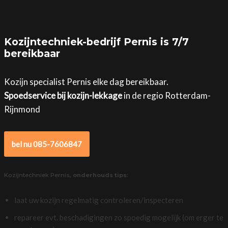
Kozijntechniek-bedrijf Pernis is 7/7
bereikbaar
Kozijn specialist Pernis elke dag bereikbaar.
Spoedservice bij kozijn-lekkage
in de regio Rotterdam-
Rijnmond
bel nu 085-7606847
Kozijntechniek Pernis,
onderhouds tips
:
laat uw kozijn regelmatig controleren/inspecteren
repareer evt. beschadigingen zo spoedig mogelijk (om erger te