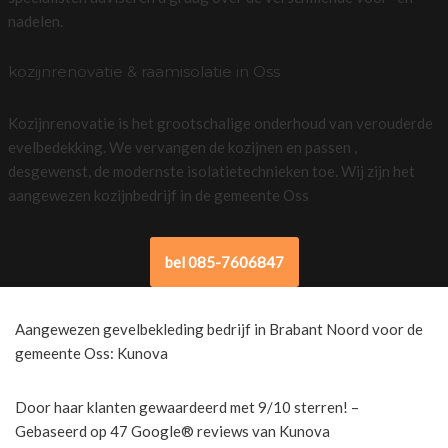
nadelen.
kozijnrenovatie & raamisolatie in Oss
Kozijnrenovatie is het grootschalige onderhoud van verouderde
evelbedekking. We vervangen de kozijnen en passen ,
desgewenst, de modernste isolatietechnieken toe. Wij zijn het
aangewezen kozijnbedrijf in de gemeente Oss
bel 085-7606847
Aangewezen gevelbekleding bedrijf in Brabant Noord voor de
gemeente Oss: Kunova
Door haar klanten gewaardeerd met 9/10 sterren! –
Gebaseerd op 47 Google® reviews van Kunova