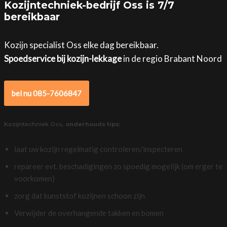
Kozijntechniek-bedrijf Oss is 7/7
bereikbaar
Kozijn specialist Oss elke dag bereikbaar.
Spoedservice bij kozijn-lekkage
in de regio Brabant Noord
bel nu 085-7606847
Kozijntechniek Oss,
onderhouds tips
:
laat uw kozijn regelmatig controleren/inspecteren
repareer evt. beschadigingen zo spoedig mogelijk (om erger te
voorkomen)
zorg dat kunststof kozijnen schoon zijn
Verwijder de overhangende takken en bomen