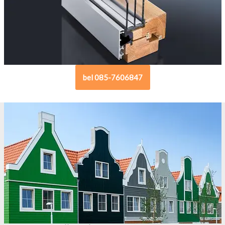
bel 085-7606847