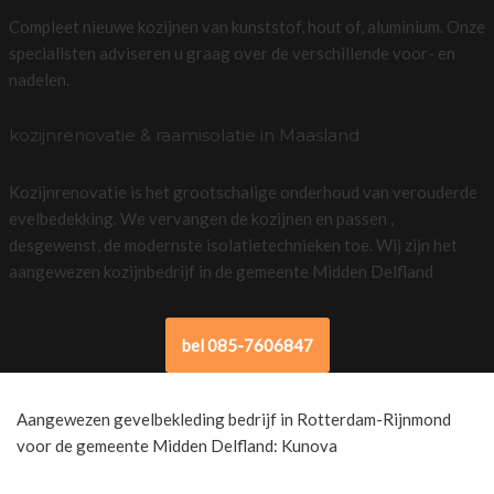
Compleet nieuwe kozijnen van kunststof, hout of, aluminium. Onze
specialisten adviseren u graag over de verschillende voor- en
nadelen.
kozijnrenovatie & raamisolatie in Maasland
Kozijnrenovatie is het grootschalige onderhoud van verouderde
evelbedekking. We vervangen de kozijnen en passen ,
desgewenst, de modernste isolatietechnieken toe. Wij zijn het
aangewezen kozijnbedrijf in de gemeente Midden Delfland
bel 085-7606847
Aangewezen gevelbekleding bedrijf in Rotterdam-Rijnmond
voor de gemeente Midden Delfland: Kunova