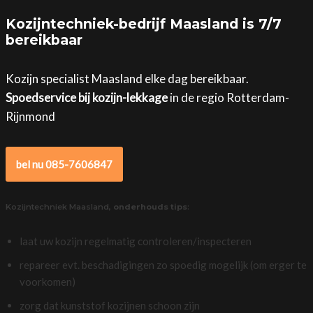
Kozijntechniek-bedrijf Maasland is 7/7
bereikbaar
Kozijn specialist Maasland elke dag bereikbaar.
Spoedservice bij kozijn-lekkage
in de regio Rotterdam-
Rijnmond
bel nu 085-7606847
Kozijntechniek Maasland,
onderhouds tips
:
laat uw kozijn regelmatig controleren/inspecteren
repareer evt. beschadigingen zo spoedig mogelijk (om erger te
voorkomen)
zorg dat kunststof kozijnen schoon zijn