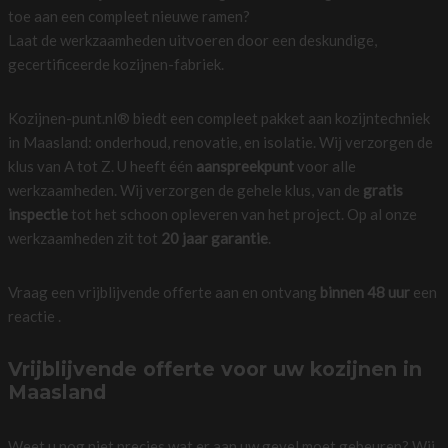
toe aan een compleet nieuwe ramen?
Laat de werkzaamheden uitvoeren door een deskundige,
gecertificeerde kozijnen-fabriek.
Kozijnen-punt.nl® biedt een compleet pakket aan kozijntechniek
in Maasland: onderhoud, renovatie, en isolatie. Wij verzorgen de
klus van A tot Z. U heeft één
aanspreekpunt
voor alle
werkzaamheden. Wij verzorgen de gehele klus, van de
gratis
inspectie
tot het schoon opleveren van het project. Op al onze
werkzaamheden zit tot
20 jaar garantie
.
Vraag een vrijblijvende offerte aan en ontvang
binnen 48 uur
een
reactie .
Vrijblijvende offerte voor uw kozijnen in
Maasland
Weet u nog niet precies wat er aan uw gevel moet gebeuren? Wij