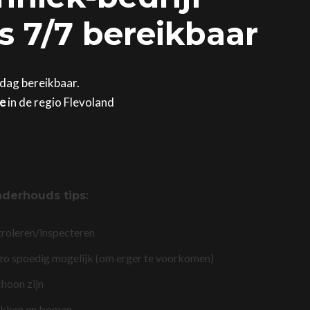
is 7/7 bereikbaar
 dag bereikbaar.
ge
in de regio Flevoland
nderhouds tips
:
troleren/inspecteren
 zo spoedig mogelijk (om erger te voorkomen)
choon zijn
akken en bomen