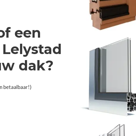
of een
 Lelystad
 uw dak?
n betaalbaar!)