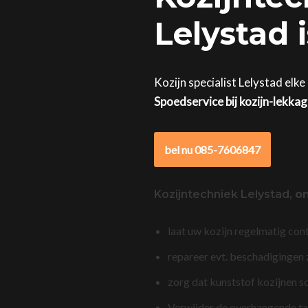
Lelystad 
Kozijn specialist Lelystad elke
Spoedservice bij kozijn-lekka
bel nu 085-7606847
Kozijntechniek Lelystad,
o
laat uw kozijn regelmatig con
repareer evt. beschadigingen
zorg dat kunststof kozijnen s
Verwijder de overhangende t