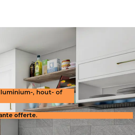
aluminium-, hout- of
rante offerte
.