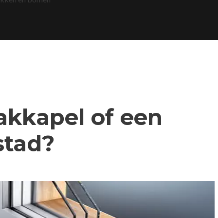
dakkapel of een
stad?