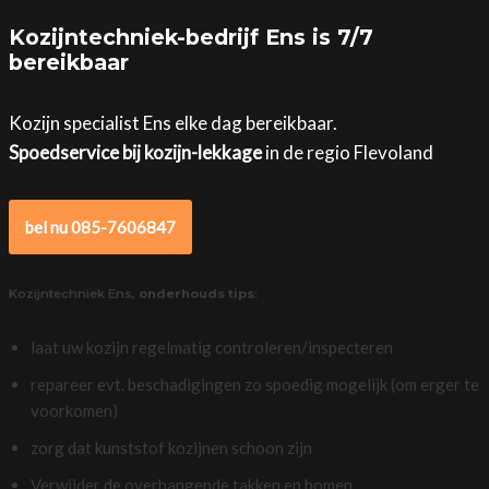
Kozijntechniek-bedrijf Ens is 7/7
bereikbaar
Kozijn specialist Ens elke dag bereikbaar.
Spoedservice bij kozijn-lekkage
in de regio Flevoland
bel nu 085-7606847
Kozijntechniek Ens,
onderhouds tips
:
laat uw kozijn regelmatig controleren/inspecteren
repareer evt. beschadigingen zo spoedig mogelijk (om erger te
voorkomen)
zorg dat kunststof kozijnen schoon zijn
Verwijder de overhangende takken en bomen