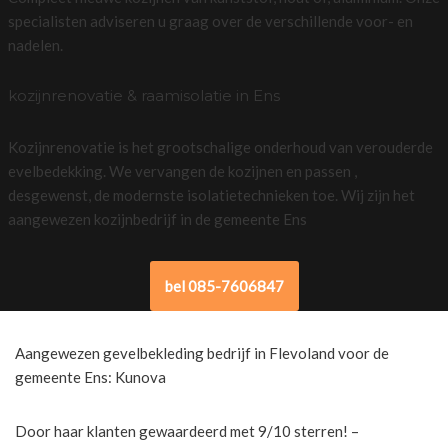
specialisten adviseren u graag over de verschillende voor- en
nadelen.
kozijnrenovatie & raamisolatie in Ens
Kozijnrenovatie is het grootschalige onderhoud van verouderde
evelbedekking. We vervangen de kozijnen en passen ,
desgewenst, de modernste isolatietechnieken toe. Wij zijn het
aangewezen kozijnbedrijf in de gemeente Ens
bel 085-7606847
Aangewezen gevelbekleding bedrijf in Flevoland voor de
gemeente Ens: Kunova
Door haar klanten gewaardeerd met 9/10 sterren! –