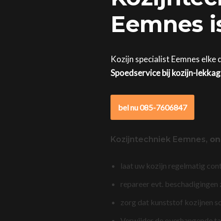
Eemnes is
Kozijn specialist Eemnes elke 
Spoedservice bij kozijn-lekka
bel nu 085-7606847
Kozijntechniek Eemnes,
on
laat uw kozijn regelmatig con
repareer evt. beschadigingen
zorg dat kunststof kozijnen s
Verwijder de overhangende t