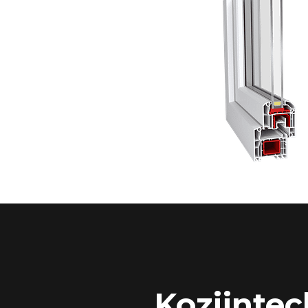
Kozijntec