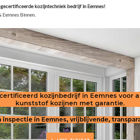
 gecertificeerde kozijntechniek bedrijf in Eemnes!
& Eemnes Binnen.
ertificeerd kozijnbedrijf in Eemnes voor 
kunststof kozijnen met garantie.
n inspectie in Eemnes, vrijblijvende, transpar