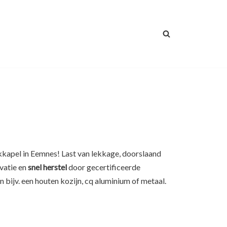
s
akkapel in Eemnes! Last van lekkage, doorslaand
vatie en
snel herstel
door gecertificeerde
 bijv. een houten kozijn, cq aluminium of metaal.