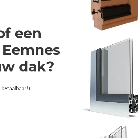
of een
n Eemnes
 uw dak?
 betaalbaar!)