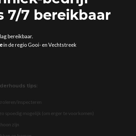
 7/7 bereikbaar
dag bereikbaar.
ge
in de regio Gooi- en Vechtstreek
derhouds tips
:
troleren/inspecteren
 zo spoedig mogelijk (om erger te voorkomen)
choon zijn
akken en bomen