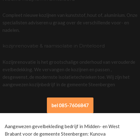
Compleet nieuwe kozijnen van kunststof, hout of, aluminium. Onze
specialisten adviseren u graag over de verschillende voor- en
nadelen.
kozijnrenovatie & raamisolatie in Dinteloord
Kozijnrenovatie is het grootschalige onderhoud van verouderde
evelbedekking. We vervangen de kozijnen en passen ,
desgewenst, de modernste isolatietechnieken toe. Wij zijn het
aangewezen kozijnbedrijf in de gemeente Steenbergen
bel 085-7606847
Aangewezen gevelbekleding bedrijf in Midden- en West
Brabant voor de gemeente Steenbergen: Kunova