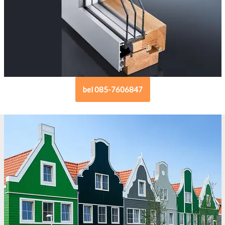
bel 085-7606847