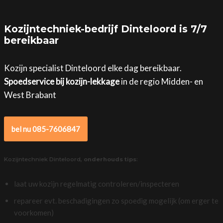
Kozijntechniek-bedrijf Dinteloord is 7/7
bereikbaar
Kozijn specialist Dinteloord elke dag bereikbaar.
Spoedservice bij kozijn-lekkage
in de regio Midden- en
West Brabant
bel nu 085-7606847
Kozijntechniek Dinteloord,
onderhouds tips
:
laat uw kozijn regelmatig controleren/inspecteren
repareer evt. beschadigingen zo spoedig mogelijk (om erger te
voorkomen)