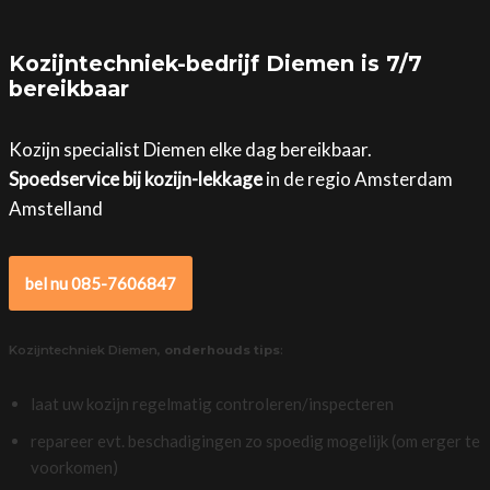
Kozijntechniek-bedrijf Diemen is 7/7
bereikbaar
Kozijn specialist Diemen elke dag bereikbaar.
Spoedservice bij kozijn-lekkage
in de regio Amsterdam
Amstelland
bel nu 085-7606847
Kozijntechniek Diemen,
onderhouds tips
:
laat uw kozijn regelmatig controleren/inspecteren
repareer evt. beschadigingen zo spoedig mogelijk (om erger te
voorkomen)