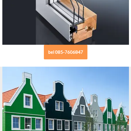
bel 085-7606847