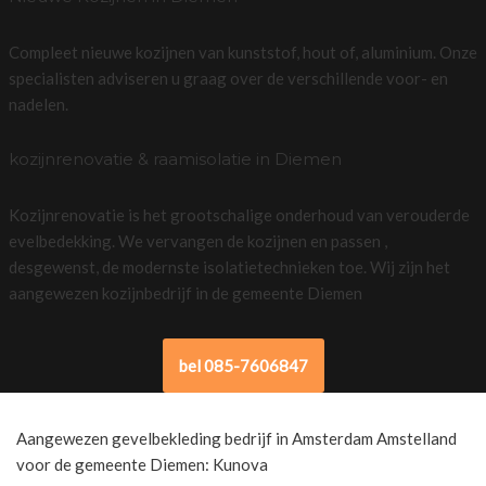
Compleet nieuwe kozijnen van kunststof, hout of, aluminium. Onze
specialisten adviseren u graag over de verschillende voor- en
nadelen.
kozijnrenovatie & raamisolatie in Diemen
Kozijnrenovatie is het grootschalige onderhoud van verouderde
evelbedekking. We vervangen de kozijnen en passen ,
desgewenst, de modernste isolatietechnieken toe. Wij zijn het
aangewezen kozijnbedrijf in de gemeente Diemen
bel 085-7606847
Aangewezen gevelbekleding bedrijf in Amsterdam Amstelland
voor de gemeente Diemen: Kunova