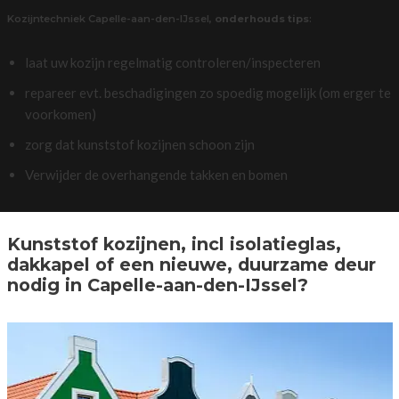
Kozijntechniek Capelle-aan-den-IJssel,
onderhouds tips
:
laat uw kozijn regelmatig controleren/inspecteren
repareer evt. beschadigingen zo spoedig mogelijk (om erger te
voorkomen)
zorg dat kunststof kozijnen schoon zijn
Verwijder de overhangende takken en bomen
Kunststof kozijnen, incl isolatieglas,
dakkapel of een nieuwe, duurzame deur
nodig in Capelle-aan-den-IJssel?