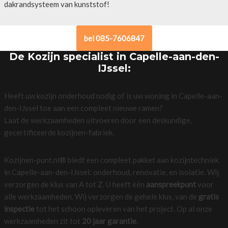
dakrandsysteem van kunststof!
bel 085-7606847
De Kozijn specialist in Capelle-aan-den-
IJssel:
Heeft uw kozijn onderhoud nodig of is uw woning in Capelle-aan-
den-IJssel toe aan een compleet nieuwe ramen?
Laat de werkzaamheden uitvoeren door een deskundige,
gecertificeerde kozijnen-fabriek.
Kozijnen-punt.nl® biedt een compleet pakket aan kozijntechniek
in Capelle-aan-den-IJssel: onderhoud, renovatie, en isolatie. Wij
verzorgen de klus van A tot Z. U heeft één
aanspreekpunt
voor
alle werkzaamheden. Wij verzorgen de gehele klus, van de
gratis
inspectie
tot het schoon opleveren van het project. Op al onze
werkzaamheden zit tot
20 jaar garantie
.