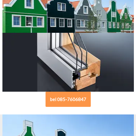
bel 085-7606847