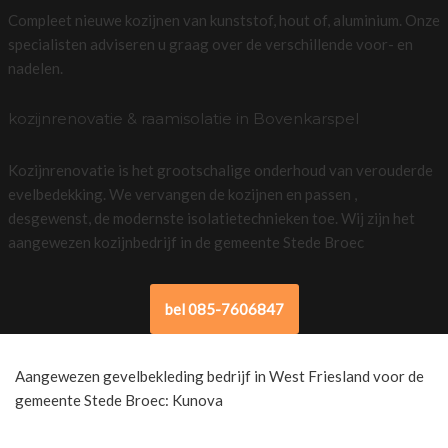
Compleet nieuwe kozijnen van kunststof, hout of, aluminium. Onze
specialisten adviseren u graag over de verschillende voor- en
nadelen.
kozijnrenovatie & raamisolatie in Bovenkarspel
Kozijnrenovatie is het grootschalige onderhoud van verouderde
evelbedekking. We vervangen de kozijnen en passen ,
desgewenst, de modernste isolatietechnieken toe. Wij zijn het
aangewezen kozijnbedrijf in de gemeente Stede Broec
bel 085-7606847
Aangewezen gevelbekleding bedrijf in West Friesland voor de
gemeente Stede Broec: Kunova