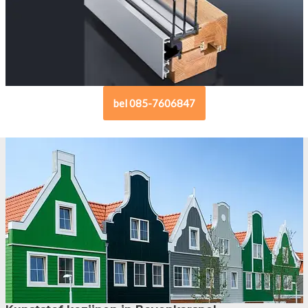
bel 085-7606847