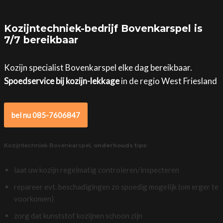
Kozijntechniek-bedrijf Bovenkarspel is
7/7 bereikbaar
Kozijn specialist Bovenkarspel elke dag bereikbaar.
Spoedservice bij kozijn-lekkage
in de regio West Friesland
bel nu 085-7606847
Kozijntechniek Bovenkarspel,
onderhouds tips
:
laat uw kozijn regelmatig controleren/inspecteren
repareer evt. beschadigingen zo spoedig mogelijk (om erger te
voorkomen)
zorg dat kunststof kozijnen schoon zijn