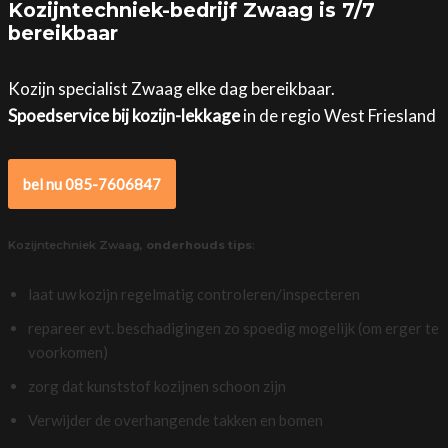
Kozijntechniek-bedrijf Zwaag is 7/7
bereikbaar
Kozijn specialist Zwaag elke dag bereikbaar.
Spoedservice bij kozijn-lekkage
in de regio West Friesland
bel nu 085-7606847
Kozijntechniek Zwaag,
onderhouds tips
:
laat uw kozijn regelmatig controleren/inspecteren
repareer evt. beschadigingen zo spoedig mogelijk (om erger te
voorkomen)
zorg dat kunststof kozijnen schoon zijn
Verwijder de overhangende takken en bomen