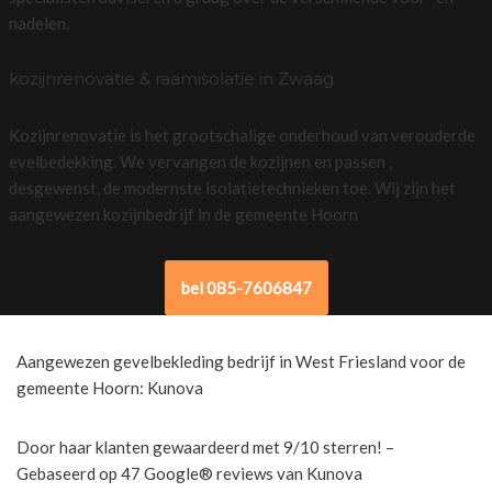
nadelen.
kozijnrenovatie & raamisolatie in Zwaag
Kozijnrenovatie is het grootschalige onderhoud van verouderde
evelbedekking. We vervangen de kozijnen en passen ,
desgewenst, de modernste isolatietechnieken toe. Wij zijn het
aangewezen kozijnbedrijf in de gemeente Hoorn
bel 085-7606847
Aangewezen gevelbekleding bedrijf in West Friesland voor de
gemeente Hoorn: Kunova
Door haar klanten gewaardeerd met 9/10 sterren! –
Gebaseerd op 47 Google® reviews van Kunova