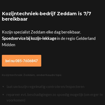
Kozijntechniek-bedrijf Zeddam is 7/7
bereikbaar
Kozijn specialist Zeddam elke dag bereikbaar.
Spoedservice bij kozijn-lekkage
in de regio Gelderland
Midden
bel nu 085-7606847
Kozijntechniek Zeddam,
onderhouds tips
:
laat uw kozijn regelmatig controleren/inspecteren
repareer evt. beschadigingen zo spoedig mogelijk (om erger te
voorkomen)