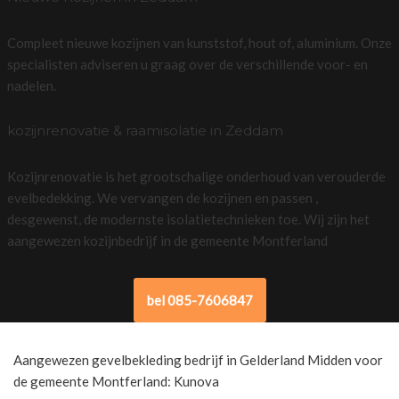
Compleet nieuwe kozijnen van kunststof, hout of, aluminium. Onze
specialisten adviseren u graag over de verschillende voor- en
nadelen.
kozijnrenovatie & raamisolatie in Zeddam
Kozijnrenovatie is het grootschalige onderhoud van verouderde
evelbedekking. We vervangen de kozijnen en passen ,
desgewenst, de modernste isolatietechnieken toe. Wij zijn het
aangewezen kozijnbedrijf in de gemeente Montferland
bel 085-7606847
Aangewezen gevelbekleding bedrijf in Gelderland Midden voor
de gemeente Montferland: Kunova