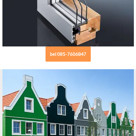
bel 085-7606847