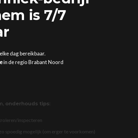
em is 7/7
ar
elke dag bereikbaar.
ge
in de regio Brabant Noord
m,
onderhouds tips
:
troleren/inspecteren
 zo spoedig mogelijk (om erger te voorkomen)