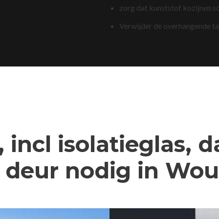
zorg dat kunststof kozijnen s
Verwijder de overhangende t
 incl isolatieglas, 
 deur nodig in Wo