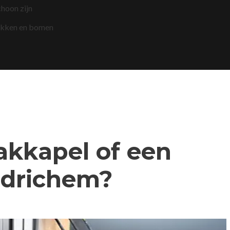
choon zijn
akken en bomen
dakkapel of een
udrichem?