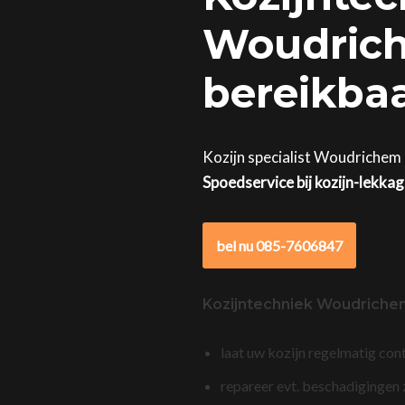
Woudrich
bereikba
Kozijn specialist Woudrichem 
Spoedservice bij kozijn-lekka
bel nu 085-7606847
Kozijntechniek Woudriche
laat uw kozijn regelmatig con
repareer evt. beschadigingen