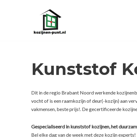
Ga
naar
de
inhoud
Kunststof 
Dit in de regio Brabant Noord werkende kozijnenbe
vocht of is een raamkozijn of deur(-kozijn) aan ve
vakmensen, beste prijs!. De gecertificeerde kozijn
Gespecialiseerd in kunststof kozijnen, het duurzam
Bel elke dag van de week met deze kozijn experts!