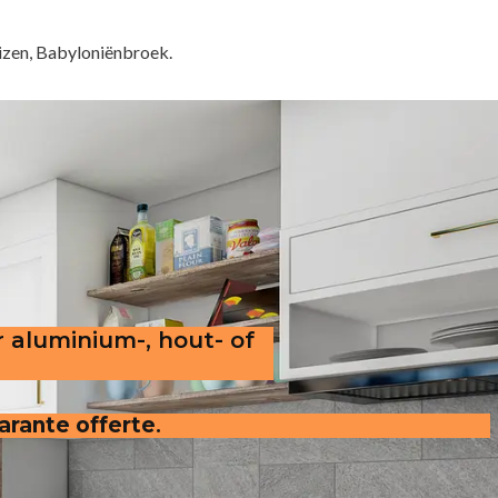
izen, Babyloniënbroek.
r aluminium-, hout- of
parante offerte
.