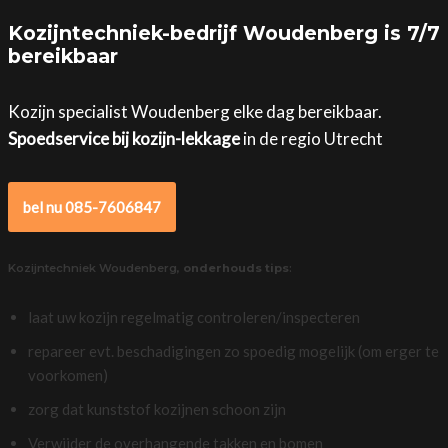
Kozijntechniek-bedrijf Woudenberg is 7/7
bereikbaar
Kozijn specialist Woudenberg elke dag bereikbaar.
Spoedservice bij kozijn-lekkage
in de regio Utrecht
bel nu 085-7606847
Kozijntechniek Woudenberg,
onderhouds tips
:
laat uw kozijn regelmatig controleren/inspecteren
repareer evt. beschadigingen zo spoedig mogelijk (om erger te
voorkomen)
zorg dat kunststof kozijnen schoon zijn
Verwijder de overhangende takken en bomen