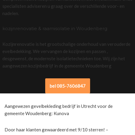
specialisten adviseren u graag over de verschillende voor- en
nadelen.
kozijnrenovatie & raamisolatie in Woudenberg
Kozijnrenovatie is het grootschalige onderhoud van verouderde
evelbedekking. We vervangen de kozijnen en passen ,
desgewenst, de modernste isolatietechnieken toe. Wij zijn het
aangewezen kozijnbedrijf in de gemeente Woudenberg
bel 085-7606847
Aangewezen gevelbekleding bedrijf in Utrecht voor de
gemeente Woudenberg: Kunova
Door haar klanten gewaardeerd met 9/10 sterren! –