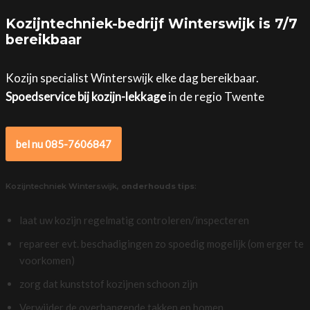
Kozijntechniek-bedrijf Winterswijk is 7/7
bereikbaar
Kozijn specialist Winterswijk elke dag bereikbaar.
Spoedservice bij kozijn-lekkage
in de regio Twente
bel nu 085-7606847
Kozijntechniek Winterswijk,
onderhouds tips
:
laat uw kozijn regelmatig controleren/inspecteren
repareer evt. beschadigingen zo spoedig mogelijk (om erger te
voorkomen)
zorg dat kunststof kozijnen schoon zijn
Verwijder de overhangende takken en bomen