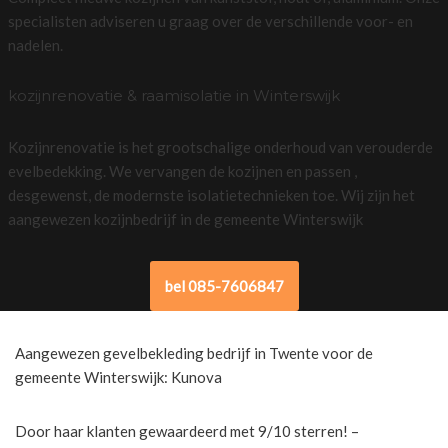
specialisten adviseren u graag over de verschillende voor- en
nadelen.
kozijnrenovatie & raamisolatie in Winterswijk
Kozijnrenovatie is het grootschalige onderhoud van verouderde
evelbedekking. We vervangen de kozijnen en passen ,
desgewenst, de modernste isolatietechnieken toe. Wij zijn het
aangewezen kozijnbedrijf in de gemeente Winterswijk
bel 085-7606847
Aangewezen gevelbekleding bedrijf in Twente voor de
gemeente Winterswijk: Kunova
Door haar klanten gewaardeerd met 9/10 sterren! –