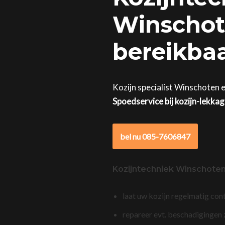
Winschote
bereikba
Kozijn specialist Winschoten e
Spoedservice bij kozijn-lekka
bel nu 085-7606847
Kozijntechniek Winschote
laat uw kozijn regelmatig con
repareer evt. beschadigingen