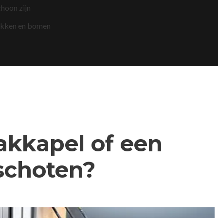
choon zijn
akken en bomen
dakkapel of een
schoten?