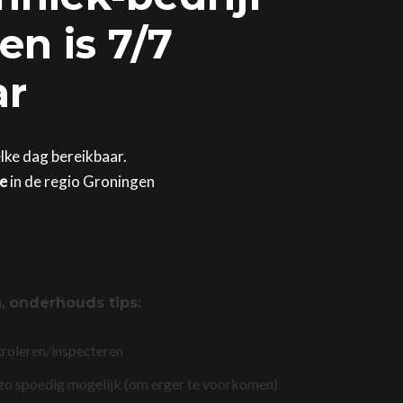
n is 7/7
ar
lke dag bereikbaar.
ge
in de regio Groningen
n,
onderhouds tips
:
troleren/inspecteren
 zo spoedig mogelijk (om erger te voorkomen)