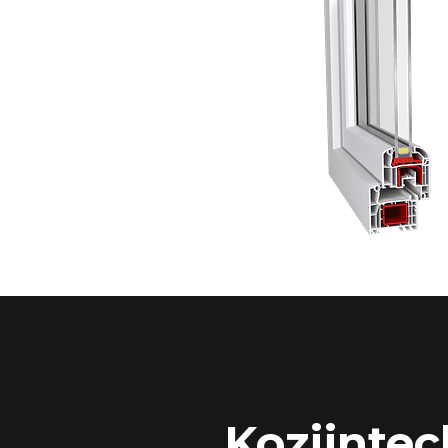
Kozijntec