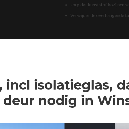
zorg dat kunststof kozijnen s
Verwijder de overhangende t
 incl isolatieglas, 
deur nodig in Win