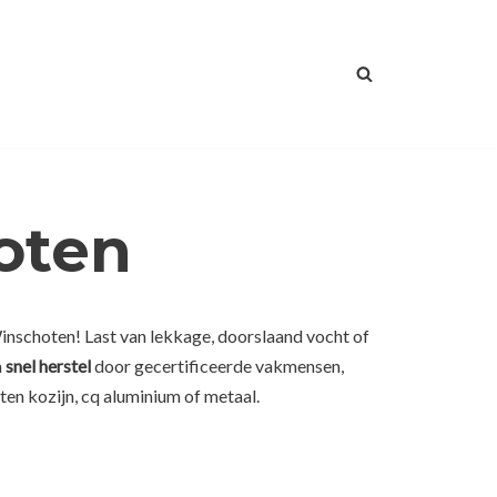
oten
Winschoten! Last van lekkage, doorslaand vocht of
n
snel herstel
door gecertificeerde vakmensen,
ten kozijn, cq aluminium of metaal.