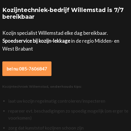
Kozijntechniek-bedrijf Willemstad is 7/7
bereikbaar
Kozijn specialist Willemstad elke dag bereikbaar.
Spoedservice bij kozijn-lekkage
in de regio Midden- en
West Brabant
bel nu 085-7606847
Kozijntechniek Willemstad,
onderhouds tips
:
laat uw kozijn regelmatig controleren/inspecteren
repareer evt. beschadigingen zo spoedig mogelijk (om erger te
voorkomen)
zorg dat kunststof kozijnen schoon zijn