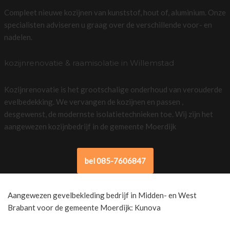
Compleet nieuwe kozijnen van kunststof, hout of, aluminium. Onze
specialisten adviseren u graag over de verschillende voor- en
nadelen.
kozijnrenovatie & raamisolatie in Willemstad
Kozijnrenovatie is het grootschalige onderhoud van verouderde
evelbedekking. We vervangen de kozijnen en passen ,
desgewenst, de modernste isolatietechnieken toe. Wij zijn het
aangewezen kozijnbedrijf in de gemeente Moerdijk
bel 085-7606847
Aangewezen gevelbekleding bedrijf in Midden- en West
Brabant voor de gemeente Moerdijk: Kunova