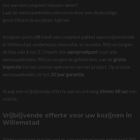
toe aan een compleet nieuwe ramen?
Laat de werkzaamheden uitvoeren door een deskundige,
gecertificeerde kozijnen-fabriek.
Kozijnen-punt.nl® biedt een compleet pakket aan kozijntechniek
in Willemstad: onderhoud, renovatie, en isolatie. Wij verzorgen
de klus van A tot Z. U heeft één
aanspreekpunt
voor alle
werkzaamheden. Wij verzorgen de gehele klus, van de
gratis
inspectie
tot het schoon opleveren van het project. Op al onze
werkzaamheden zit tot
20 jaar garantie
.
Vraag een vrijblijvende offerte aan en ontvang
binnen 48 uur
een
reactie .
Vrijblijvende offerte voor uw kozijnen in
Willemstad
Weet u nog niet precies wat er aan uw gevel moet gebeuren? Wij