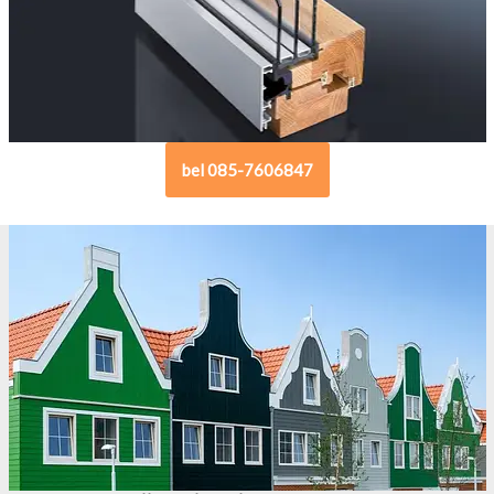
bel 085-7606847