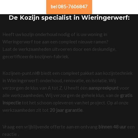
bel 085-7606847
De Kozijn specialist in Wieringerwerf:
Heeft uw kozijn onderhoud nodig of is uw woning in
Wieringerwerf toe aan een compleet nieuwe ramen?
Laat de werkzaamheden uitvoeren door een deskundige,
gecertificeerde kozijnen-fabriek.
Kozijnen-punt.nl® biedt een compleet pakket aan kozijntechniek
in Wieringerwerf: onderhoud, renovatie, en isolatie. Wij
verzorgen de klus van A tot Z. U heeft één
aanspreekpunt
voor
alle werkzaamheden. Wij verzorgen de gehele klus, van de
gratis
inspectie
tot het schoon opleveren van het project. Op al onze
werkzaamheden zit tot
20 jaar garantie
.
Vraag een vrijblijvende offerte aan en ontvang
binnen 48 uur
een
reactie .