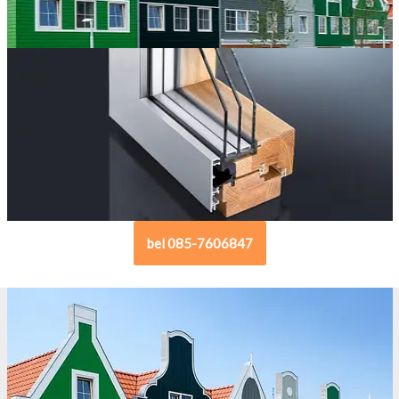
bel 085-7606847