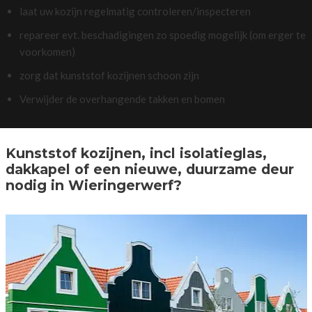
laat uw kozijn regelmatig controleren/inspecteren
repareer evt. beschadigingen zo spoedig mogelijk (om erger te
voorkomen)
zorg dat kunststof kozijnen schoon zijn
Verwijder de overhangende takken en bomen
Kunststof kozijnen, incl isolatieglas,
dakkapel of een nieuwe, duurzame deur
nodig in Wieringerwerf?