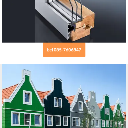
bel 085-7606847