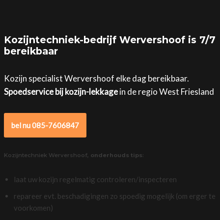
Kozijntechniek-bedrijf Wervershoof is 7/7
bereikbaar
Kozijn specialist Wervershoof elke dag bereikbaar.
Spoedservice bij kozijn-lekkage
in de regio West Friesland
bel nu 085-7606847
Kozijntechniek Wervershoof,
onderhouds tips
:
laat uw kozijn regelmatig controleren/inspecteren
repareer evt. beschadigingen zo spoedig mogelijk (om erger te
voorkomen)