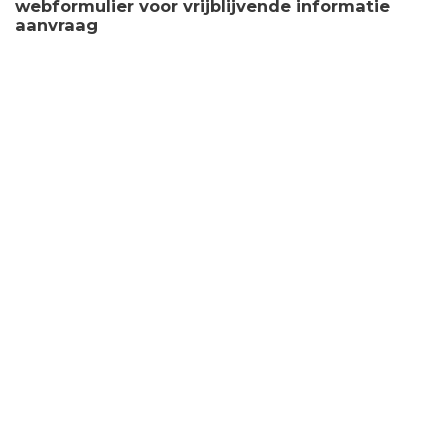
webformulier voor vrijblijvende informatie
aanvraag