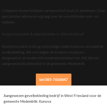
Compleet nieuwe kozijnen van kunststof, hout of, aluminium. Onze
specialisten adviseren u graag over de verschillende voor- en
nadelen.
kozijnrenovatie & raamisolatie in Wervershoof
Kozijnrenovatie is het grootschalige onderhoud van verouderde
evelbedekking. We vervangen de kozijnen en passen ,
desgewenst, de modernste isolatietechnieken toe. Wij zijn het
aangewezen kozijnbedrijf in de gemeente Medemblik
bel 085-7606847
Aangewezen gevelbekleding bedrijf in West Friesland voor de
gemeente Medemblik: Kunova