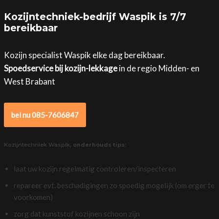
Kozijntechniek-bedrijf Waspik is 7/7
bereikbaar
Kozijn specialist Waspik elke dag bereikbaar.
Spoedservice bij kozijn-lekkage
in de regio Midden- en
West Brabant
bel nu 085-7606847
Kozijntechniek Waspik,
onderhouds tips
:
laat uw kozijn regelmatig controleren/inspecteren
repareer evt. beschadigingen zo spoedig mogelijk (om erger te
voorkomen)
zorg dat kunststof kozijnen schoon zijn