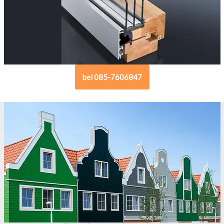
bel 085-7606847