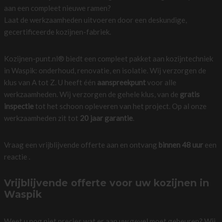
aan een compleet nieuwe ramen?
Laat de werkzaamheden uitvoeren door een deskundige,
gecertificeerde kozijnen-fabriek.
Kozijnen-punt.nl® biedt een compleet pakket aan kozijntechniek
in Waspik: onderhoud, renovatie, en isolatie. Wij verzorgen de
klus van A tot Z. U heeft één
aanspreekpunt
voor alle
werkzaamheden. Wij verzorgen de gehele klus, van de
gratis
inspectie
tot het schoon opleveren van het project. Op al onze
werkzaamheden zit tot
20 jaar garantie
.
Vraag een vrijblijvende offerte aan en ontvang
binnen 48 uur
een
reactie .
Vrijblijvende offerte voor uw kozijnen in
Waspik
Weet u nog niet precies wat er aan uw gevel moet gebeuren? Wij