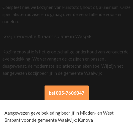
Compleet nieuwe kozijnen van kunststof, hout of, aluminium. Onze
specialisten adviseren u graag over de verschillende voor- en
nadelen.
kozijnrenovatie & raamisolatie in Waspik
Kozijnrenovatie is het grootschalige onderhoud van verouderde
evelbedekking. We vervangen de kozijnen en passen ,
desgewenst, de modernste isolatietechnieken toe. Wij zijn het
aangewezen kozijnbedrijf in de gemeente Waalwijk
bel 085-7606847
Aangewezen gevelbekleding bedrijf in Midden- en West
Brabant voor de gemeente Waalwijk: Kunova