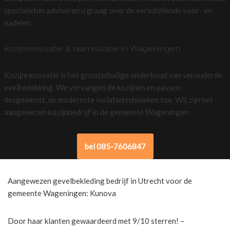
specialisten adviseren u graag over de verschillende voor- en
nadelen.
kozijnrenovatie & raamisolatie in Wageningen
Kozijnrenovatie is het grootschalige onderhoud van verouderde
evelbedekking. We vervangen de kozijnen en passen ,
desgewenst, de modernste isolatietechnieken toe. Wij zijn het
aangewezen kozijnbedrijf in de gemeente Wageningen
bel 085-7606847
Aangewezen gevelbekleding bedrijf in Utrecht voor de
gemeente Wageningen: Kunova
Door haar klanten gewaardeerd met 9/10 sterren! –