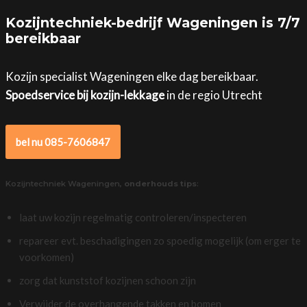
Kozijntechniek-bedrijf Wageningen is 7/7
bereikbaar
Kozijn specialist Wageningen elke dag bereikbaar.
Spoedservice bij kozijn-lekkage
in de regio Utrecht
bel nu 085-7606847
Kozijntechniek Wageningen,
onderhouds tips
:
laat uw kozijn regelmatig controleren/inspecteren
repareer evt. beschadigingen zo spoedig mogelijk (om erger te
voorkomen)
zorg dat kunststof kozijnen schoon zijn
Verwijder de overhangende takken en bomen