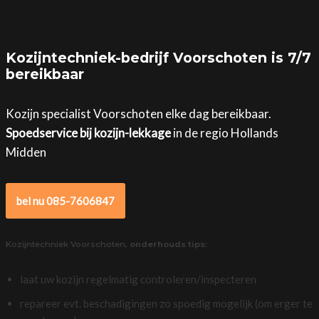
Kozijntechniek-bedrijf Voorschoten is 7/7
bereikbaar
Kozijn specialist Voorschoten elke dag bereikbaar.
Spoedservice bij kozijn-lekkage
in de regio Hollands
Midden
bel nu 085-7606847
Kozijntechniek Voorschoten,
onderhouds tips
:
laat uw kozijn regelmatig controleren/inspecteren
repareer evt. beschadigingen zo spoedig mogelijk (om erger te