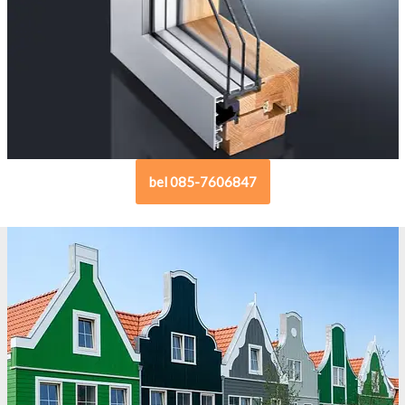
bel 085-7606847