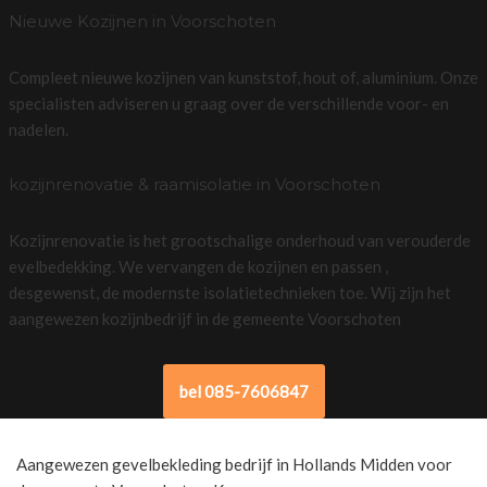
Nieuwe Kozijnen in Voorschoten
Compleet nieuwe kozijnen van kunststof, hout of, aluminium. Onze
specialisten adviseren u graag over de verschillende voor- en
nadelen.
kozijnrenovatie & raamisolatie in Voorschoten
Kozijnrenovatie is het grootschalige onderhoud van verouderde
evelbedekking. We vervangen de kozijnen en passen ,
desgewenst, de modernste isolatietechnieken toe. Wij zijn het
aangewezen kozijnbedrijf in de gemeente Voorschoten
bel 085-7606847
Aangewezen gevelbekleding bedrijf in Hollands Midden voor