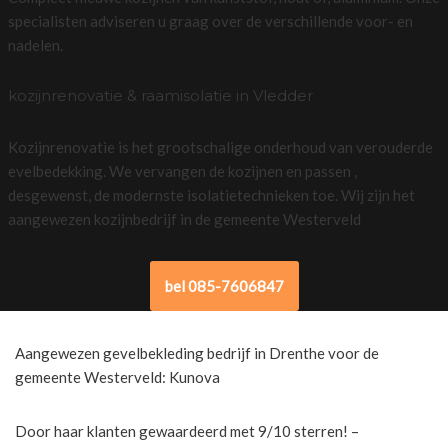
specialisten adviseren u graag over de verschillende voor- en
nadelen.
kozijnrenovatie & raamisolatie in Vledder
Kozijnrenovatie is het grootschalige onderhoud van verouderde
evelbedekking. We vervangen de kozijnen en passen ,
desgewenst, de modernste isolatietechnieken toe. Wij zijn het
aangewezen kozijnbedrijf in de gemeente Westerveld
bel 085-7606847
Aangewezen gevelbekleding bedrijf in Drenthe voor de
gemeente Westerveld: Kunova
Door haar klanten gewaardeerd met 9/10 sterren! –