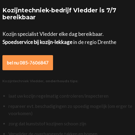
Kozijntechniek-bedrijf Vledder is 7/7
bereikbaar
Kozijn specialist Vledder elke dag bereikbaar.
Spoedservice bij kozijn-lekkage
in de regio Drenthe
bel nu 085-7606847
Kozijntechniek Vledder,
onderhouds tips
:
laat uw kozijn regelmatig controleren/inspecteren
repareer evt. beschadigingen zo spoedig mogelijk (om erger te
voorkomen)
zorg dat kunststof kozijnen schoon zijn
Verwijder de overhangende takken en bomen