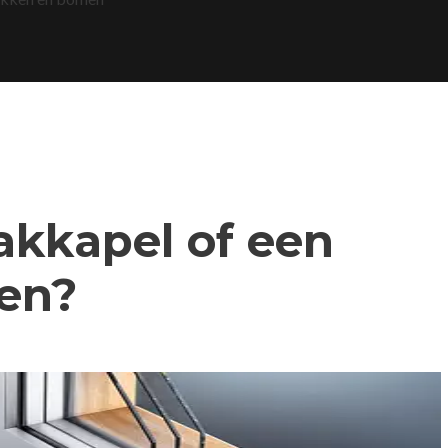
dakkapel of een
den?