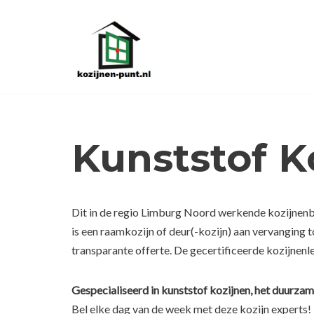
Ga
naar
de
inhoud
Kunststof K
Dit in de regio Limburg Noord werkende kozijnenbed
is een raamkozijn of deur(-kozijn) aan vervanging 
transparante offerte. De gecertificeerde kozijnenl
Gespecialiseerd in kunststof kozijnen, het duurzam
Bel elke dag van de week met deze kozijn experts!