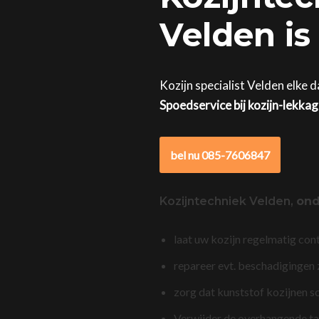
Velden is
Kozijn specialist Velden elke 
Spoedservice bij kozijn-lekka
bel nu 085-7606847
Kozijntechniek Velden,
ond
laat uw kozijn regelmatig con
repareer evt. beschadigingen
zorg dat kunststof kozijnen s
Verwijder de overhangende t