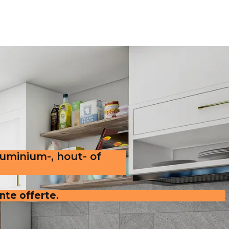
luminium-, hout- of
ante offerte
.