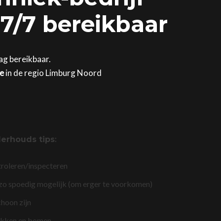
 7/7 bereikbaar
dag bereikbaar.
ge
in de regio Limburg Noord
erhouds tips
:
troleren/inspecteren
 zo spoedig mogelijk (om erger te voorkomen)
choon zijn
akken en bomen