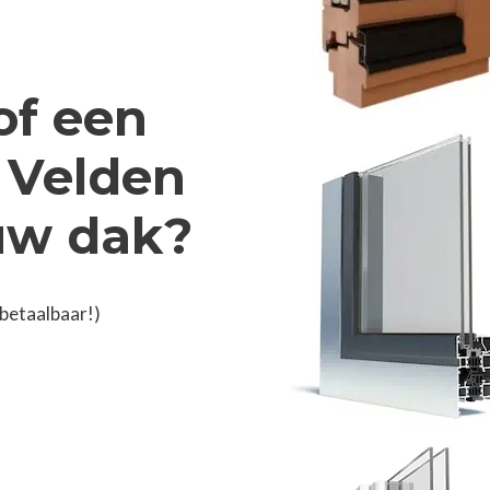
of een
n Velden
 uw dak?
 betaalbaar!)