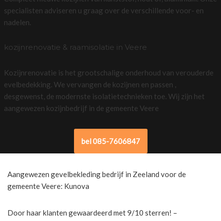
specialisten adviseren u graag over de verschillende voor- en
nadelen.
kozijnrenovatie & raamisolatie in Veere
Kozijnrenovatie is het grootschalige onderhoud van verouderde
evelbedekking. We vervangen de kozijnen en passen ,
desgewenst, de modernste isolatietechnieken toe. Wij zijn het
aangewezen kozijnbedrijf in de gemeente Veere
bel 085-7606847
Aangewezen gevelbekleding bedrijf in Zeeland voor de
gemeente Veere: Kunova
Door haar klanten gewaardeerd met 9/10 sterren! –