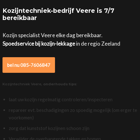
Kozijntechniek-bedrijf Veere is 7/7
bereikbaar
Kozijn specialist Veere elke dag bereikbaar.
Spoedservice bij kozijn-lekkage
in de regio Zeeland
bel nu 085-7606847
Kozijntechniek Veere,
onderhouds tips
:
laat uw kozijn regelmatig controleren/inspecteren
repareer evt. beschadigingen zo spoedig mogelijk (om erger te
voorkomen)
zorg dat kunststof kozijnen schoon zijn
Verwijder de overhangende takken en bomen