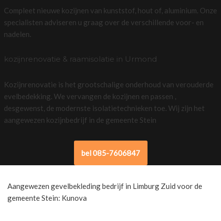
Compleet nieuwe kozijnen van kunststof, hout of, aluminium. Onze
specialisten adviseren u graag over de verschillende voor- en
nadelen.
kozijnrenovatie & raamisolatie in Urmond
Kozijnrenovatie is het grootschalige onderhoud van verouderde
evelbedekking. We vervangen de kozijnen en passen ,
desgewenst, de modernste isolatietechnieken toe. Wij zijn het
aangewezen kozijnbedrijf in de gemeente Stein
bel 085-7606847
Aangewezen gevelbekleding bedrijf in Limburg Zuid voor de
gemeente Stein: Kunova