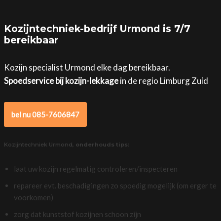
Kozijntechniek-bedrijf Urmond is 7/7
bereikbaar
Kozijn specialist Urmond elke dag bereikbaar.
Spoedservice bij kozijn-lekkage
in de regio Limburg Zuid
bel nu 085-7606847
Kozijntechniek Urmond,
onderhouds tips
:
laat uw kozijn regelmatig controleren/inspecteren
repareer evt. beschadigingen zo spoedig mogelijk (om erger te
voorkomen)
zorg dat kunststof kozijnen schoon zijn