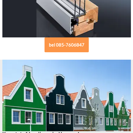
bel 085-7606847